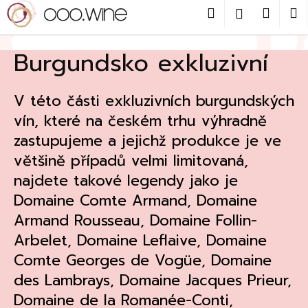
Přejít
Hledat
Nákup
M
Přihlášení
na
obsah
Zpět
košík
Burgundsko exkluzivní
C
o
V této části exkluzivních burgundských
p
vín, které na českém trhu výhradně
o
zastupujeme a jejichž produkce je ve
t
většině případů velmi limitovaná,
ř
najdete takové legendy jako je
e
b
Domaine Comte Armand, Domaine
u
Armand Rousseau, Domaine Follin-
j
Arbelet, Domaine Leflaive, Domaine
e
Comte Georges de Vogüe, Domaine
t
des Lambrays, Domaine Jacques Prieur,
e
Domaine de la Romanée-Conti,
n