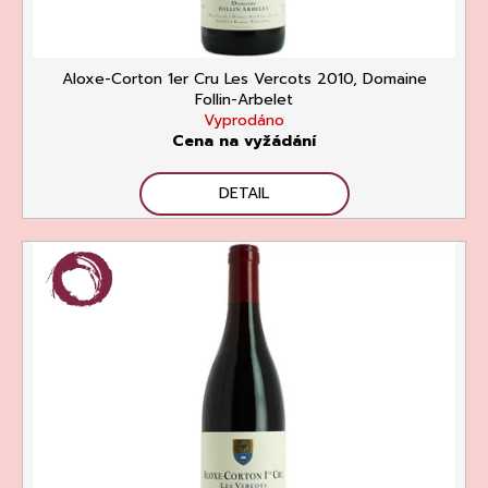
u
č
u
k
j
t
e
Aloxe-Corton 1er Cru Les Vercots 2010, Domaine
ů
m
Follin-Arbelet
e
Vyprodáno
Cena na vyžádání
DETAIL
ASOLO
PROSECCO
SUPERIORE
DOCG
BRUT,
MARTIGNAGO
253
Kč
Původně:
335