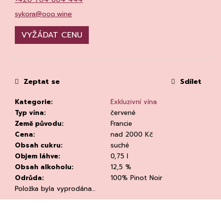
č
u
sykora@ooo.wine
j
e
VYŽÁDAT CENU
m
e
Zeptat se
Sdílet
Kategorie
:
Exkluzivní vína
Typ vína
:
červené
Země původu
:
Francie
DEGUSTACE
Cena
:
nad 2000 Kč
DOMAINE
Obsah cukru
:
suché
'ALZIPRATU
Objem láhve
:
0,75 l
22.7.2026
Obsah alkoholu
:
12,5 %
1
Odrůda
:
100% Pinot Noir
500
Kč
Položka byla vyprodána…