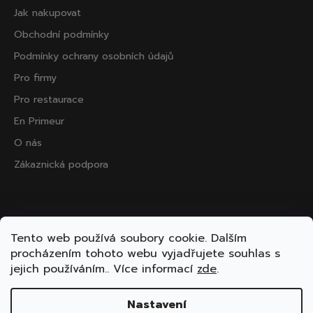
Jak nakupovat
Obchodní podmínky
Podmínky ochrany osobních údajů
Pro firmy
Pro restaurace
En Primeur
O nás
Zákaznická podpora
Přijímáme online platby
Tento web používá soubory cookie. Dalším
procházením tohoto webu vyjadřujete souhlas s
jejich používáním.. Více informací
zde
.
Nastavení