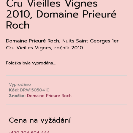
Cru Vieilles Vignes
a
2010, Domaine Prieuré
j
Roch
í
t
?
Domaine Prieuré Roch, Nuits Saint Georges 1er
Cru Vieilles Vignes, ročník 2010
Položka byla vyprodána…
HLEDAT
Vyprodáno
Kód:
DRW15050410
D
Značka:
Domaine Prieure Roch
o
p
o
Cena na vyžádání
r
u
+420 704 604 444