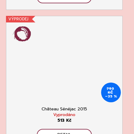
VÝPRODEJ
793
KČ
–35 %
Château Sénéjac 2015
Vyprodáno
513 Kč