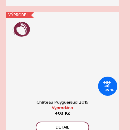
VÝPRODEJ
626
KČ
–35 %
Château Puygueraud 2019
Vyprodáno
403 Kč
DETAIL