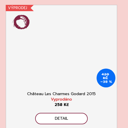
VÝPRODEJ
420
KČ
–38 %
Château Les Charmes Godard 2015
Vyprodáno
258 Kč
DETAIL