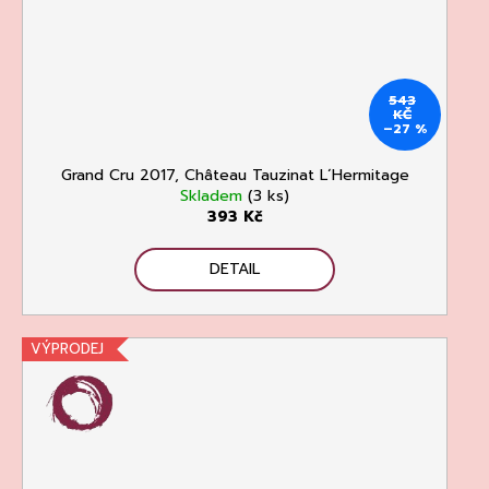
543
KČ
–27 %
Grand Cru 2017, Château Tauzinat L´Hermitage
Skladem
(3 ks)
393 Kč
DETAIL
VÝPRODEJ