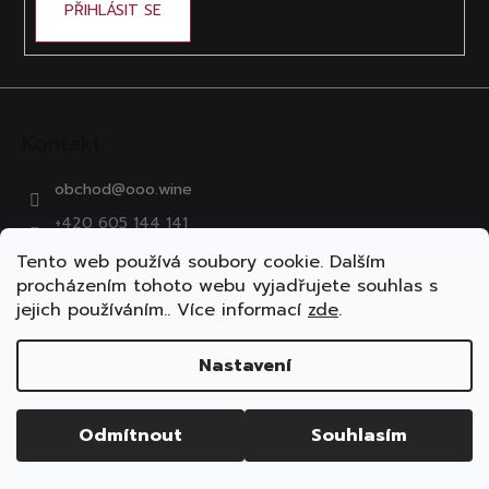
PŘIHLÁSIT SE
y
v
ý
p
i
s
Kontakt
u
obchod
@
ooo.wine
+420 605 144 141
ooo.wine
Tento web používá soubory cookie. Dalším
procházením tohoto webu vyjadřujete souhlas s
ooo.wine
jejich používáním.. Více informací
zde
.
Kontakt pro B2B
Nastavení
sykora@domaine.cz
Odmítnout
Souhlasím
+420 704 604 444