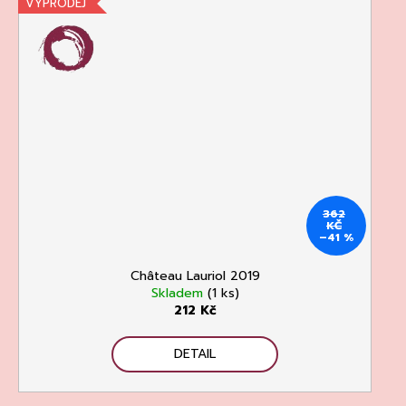
VÝPRODEJ
362
KČ
–41 %
Château Lauriol 2019
Skladem
(1 ks)
212 Kč
DETAIL