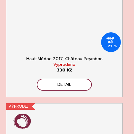
457
KČ
–27 %
Haut-Médoc 2017, Château Peyrabon
Vyprodáno
330 Kč
DETAIL
VÝPRODEJ