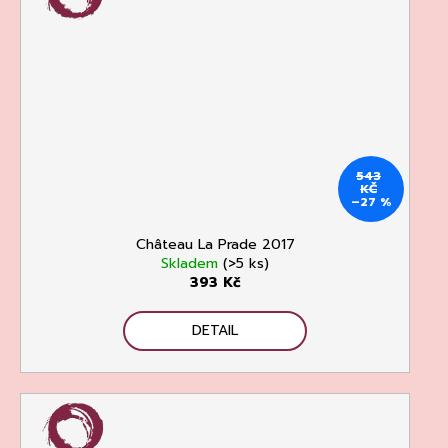
543
KČ
–27 %
Château La Prade 2017
Skladem
(>5 ks)
393 Kč
DETAIL