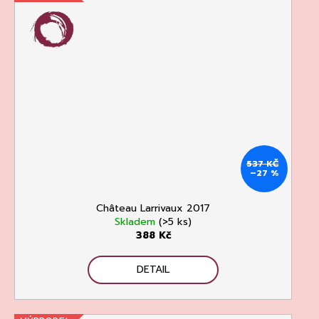
537 KČ
–27 %
Château Larrivaux 2017
Skladem
(>5 ks)
388 Kč
DETAIL