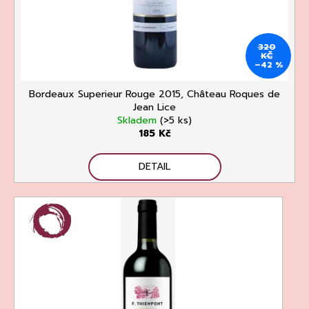
č
u
j
e
320
KČ
m
–42 %
e
Bordeaux Superieur Rouge 2015, Château Roques de
Jean Lice
Skladem
(>5 ks)
185 Kč
DETAIL
ASOLO
PROSECCO
SUPERIORE
DOCG
BRUT,
MARTIGNAGO
253
Kč
Původně:
335