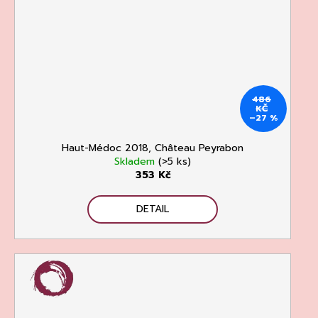
486
KČ
–27 %
Haut-Médoc 2018, Château Peyrabon
Skladem
(>5 ks)
353 Kč
DETAIL