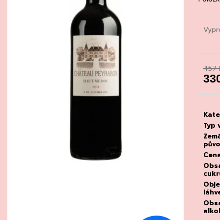
CHATELDON, VODA PERLIVÁ
DEGUSTACE DO
22.7.2026
111 Kč
1 500 Kč
Vypr
457 
33
Měrn
cena
Kate
Typ 
Zem
pův
Cen
Obs
cukr
Obj
láhv
Obs
alko