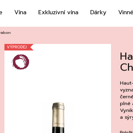
e
Vína
Exkluzivní vína
Dárky
Vinné
Co potřebujete najít?
rabon
VÝPRODEJ
Ha
HLEDAT
Ch
Doporučujeme
Haut
vyzn
černé
plné 
Vynik
a sýr
Položk