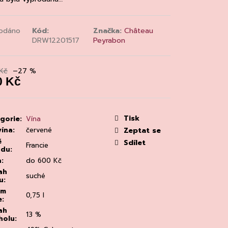
MAINE 'ALZIPRATU
odáno
Kód:
Značka:
Château
DRW12201517
Peyrabon
Kč
–27 %
0 Kč
á
:
Tisk
gorie
:
Vína
vína
:
červené
Zeptat se
ě
Sdílet
Francie
odu
:
a
:
do 600 Kč
ah
suché
u
:
em
0,75 l
e
:
ah
13 %
holu
: