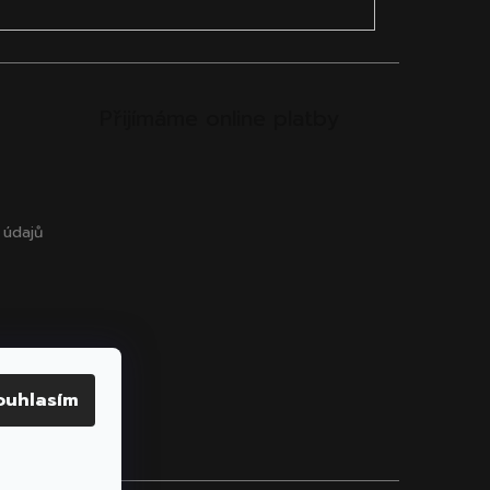
Přijímáme online platby
 údajů
ouhlasím