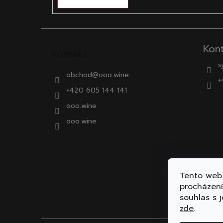
Kon
Kontakt
s
obchod
@
ooo.wine
+
+420 605 144 141
ooo.wine
ooo.wine
Tento web 
procházen
souhlas s j
zde
.