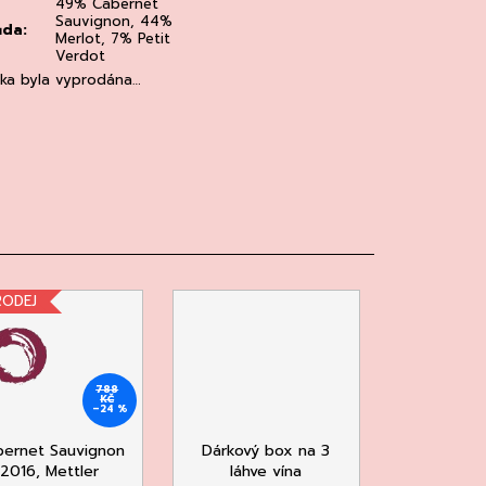
49% Cabernet
Sauvignon, 44%
ůda
:
Merlot, 7% Petit
Verdot
žka byla vyprodána…
RODEJ
788
KČ
–24 %
ernet Sauvignon
Dárkový box na 3
2016, Mettler
láhve vína