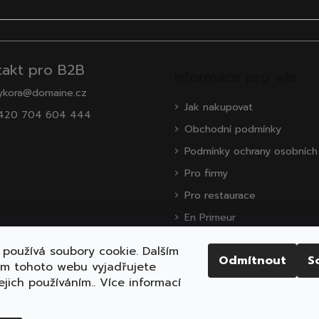
takt pro B2B
Informace pro vás
ykora@domaine.cz
Jak nakupovat
420 704 604 444
Obchodní podmínky
Podmínky ochrany osobních
Pro firmy
Pro restaurace
En Primeur
O nás
používá soubory cookie. Dalším
Odmítnout
S
Zákaznická podpora
ím tohoto webu vyjadřujete
ejich používáním.. Více informací