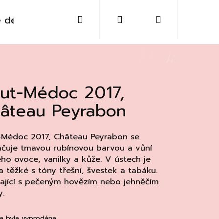
Hledat
Přihlášení
Nákupní
 destiláty
Sklo
Doplňky
Kontakt
košík
ut-Médoc 2017,
âteau Peyrabon
-Médoc 2017, Château Peyrabon se
ačuje tmavou rubínovou barvou a vůní
ho ovoce, vanilky a kůže. V ústech je
a těžké s tóny třešní, švestek a tabáku.
ající s pečeným hovězím nebo jehněčím
y.
Následující
a byla vyprodána…