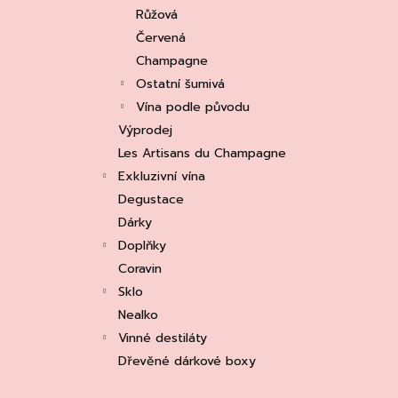
e
ASOLO PROSECCO SUPERIORE DOCG
Růžová
BRUT, MARTIGNAGO
l
Červená
253 Kč
Původně:
335 Kč
Champagne
Ostatní šumivá
Vína podle původu
Výprodej
Les Artisans du Champagne
Exkluzivní vína
Degustace
Dárky
Doplňky
Coravin
Sklo
Nealko
Vinné destiláty
Dřevěné dárkové boxy