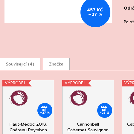
Odr
457 KČ
–27 %
Polo
Související (4)
Značka
VÝPRODEJ
VÝPRODEJ
VÝP
486
599
KČ
KČ
–27 %
–28 %
Haut-Médoc 2018,
Cannonball
Cab
Château Peyrabon
Cabernet Sauvignon