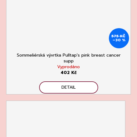
575 KČ
–30 %
Sommeliérská vývrtka Pulltap's pink breast cancer
supp
Vyprodáno
402 Kč
DETAIL