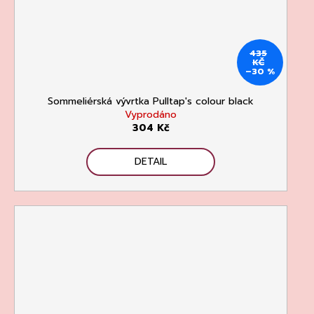
435
KČ
–30 %
Sommeliérská vývrtka Pulltap's colour black
Vyprodáno
304 Kč
DETAIL