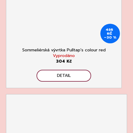
435
KČ
–30 %
Sommeliérská vývrtka Pulltap's colour red
Vyprodáno
304 Kč
DETAIL