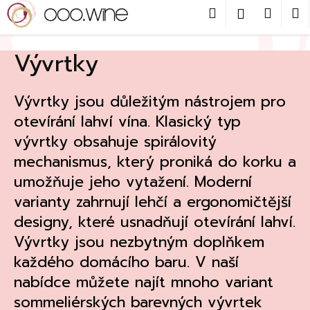
Přejít
Hledat
Nákup
M
Přihlášení
na
obsah
Zpět
košík
Vývrtky
C
o
Vývrtky jsou důležitým nástrojem pro
p
otevírání lahví vína. Klasický typ
o
vývrtky obsahuje spirálovitý
t
mechanismus, který proniká do korku a
ř
umožňuje jeho vytažení. Moderní
e
b
varianty zahrnují lehčí a ergonomičtější
u
designy, které usnadňují otevírání lahví.
j
Vývrtky jsou nezbytným doplňkem
e
každého domácího baru. V naší
t
nabídce můžete najít mnoho variant
e
sommeliérských barevných vývrtek
n