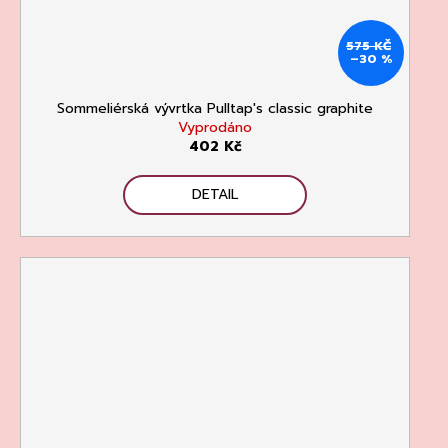
575 KČ
–30 %
Sommeliérská vývrtka Pulltap's classic graphite
Vyprodáno
402 Kč
DETAIL