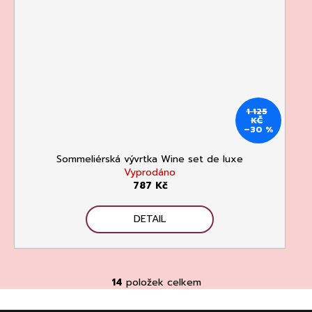
1 125
KČ
–30 %
Sommeliérská vývrtka Wine set de luxe
Vyprodáno
787 Kč
DETAIL
14
položek celkem
O
v