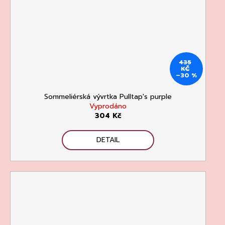
435
KČ
–30 %
Sommeliérská vývrtka Pulltap's purple
Vyprodáno
304 Kč
DETAIL