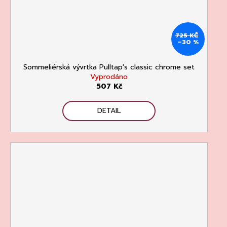
725 KČ
–30 %
Sommeliérská vývrtka Pulltap's classic chrome set
Vyprodáno
507 Kč
DETAIL