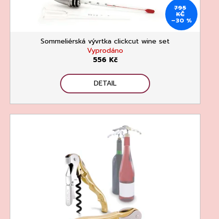
795
KČ
–30 %
Sommeliérská vývrtka clickcut wine set
Vyprodáno
556 Kč
DETAIL