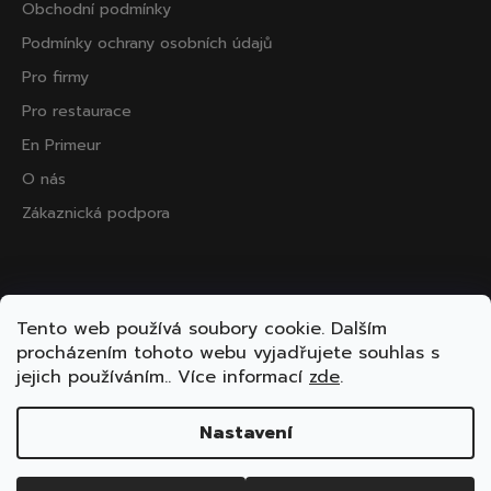
Obchodní podmínky
Podmínky ochrany osobních údajů
Pro firmy
Pro restaurace
En Primeur
O nás
Zákaznická podpora
Přijímáme online platby
Tento web používá soubory cookie. Dalším
procházením tohoto webu vyjadřujete souhlas s
jejich používáním.. Více informací
zde
.
Nastavení
Vytvořil Shoptet
Copyright 2026
ooo.wine
. Všechna práva vyhrazena.