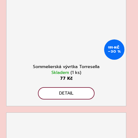
111 KČ
–30 %
Sommelierská vývrtka Torresella
Skladem
(1 ks)
77 Kč
DETAIL