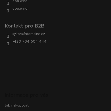
ooo.wine
ooo.wine
Kontakt pro B2B
sykora@domaine.cz
+420 704 604 444
Informace pro vás
Jak nakupovat