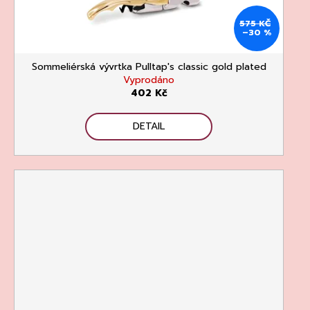
575 KČ
–30 %
Sommeliérská vývrtka Pulltap's classic gold plated
Vyprodáno
402 Kč
DETAIL