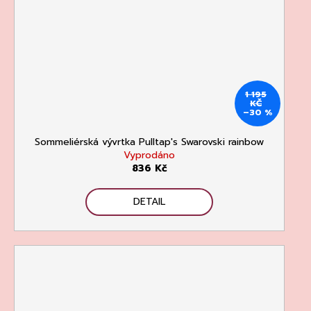
1 195
KČ
–30 %
Sommeliérská vývrtka Pulltap's Swarovski rainbow
Vyprodáno
836 Kč
DETAIL