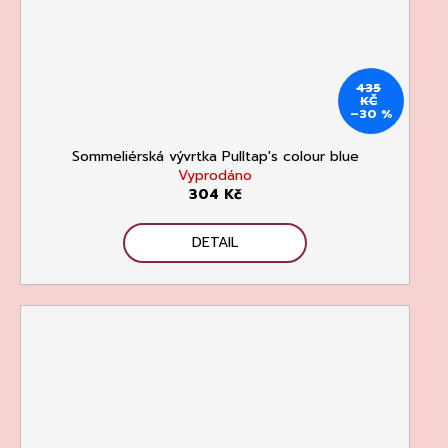
435
KČ
–30 %
Sommeliérská vývrtka Pulltap's colour blue
Vyprodáno
304 Kč
DETAIL