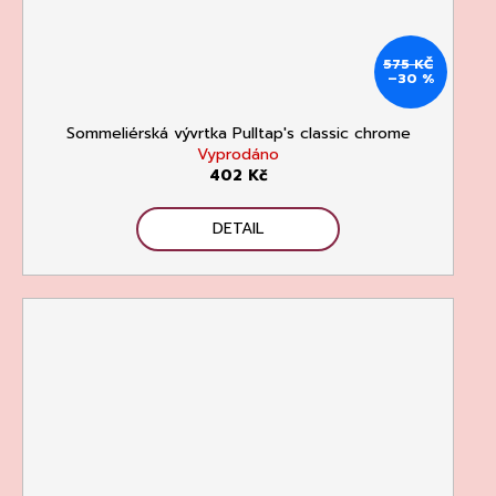
575 KČ
–30 %
Sommeliérská vývrtka Pulltap's classic chrome
Vyprodáno
402 Kč
DETAIL