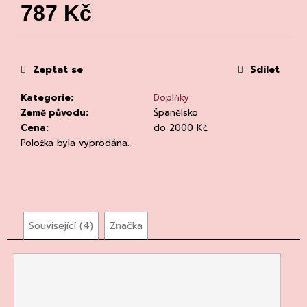
č
787 Kč
u
Měrná
j
cena:
e
m
Zeptat se
Sdílet
e
Kategorie
:
Doplňky
Země původu
:
Španělsko
Cena
:
do 2000 Kč
Položka byla vyprodána…
KVETNA
AURIGA
PINOT
NOIR/NEBBIOLO
Související (4)
Značka
502
Kč
Původně:
670
Kč