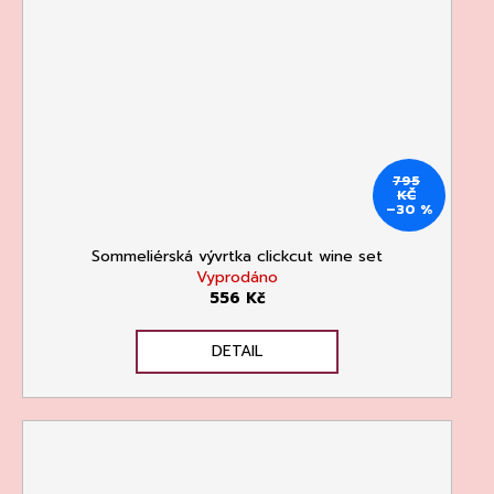
795
KČ
–30 %
Sommeliérská vývrtka clickcut wine set
Vyprodáno
556 Kč
DETAIL