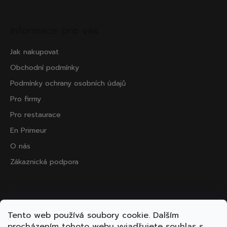
Informace pro vás
Jak nakupovat
Obchodní podmínky
Podmínky ochrany osobních údajů
Pro firmy
Pro restaurace
En Primeur
O nás
Zákaznická podpora
Přijímáme online platby
Tento web používá soubory cookie. Dalším
procházením tohoto webu vyjadřujete souhlas s