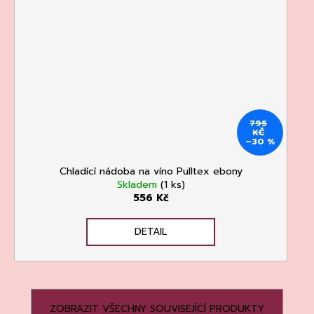
795
KČ
–30 %
Chladící nádoba na víno Pulltex ebony
Skladem
(1 ks)
556 Kč
DETAIL
ZOBRAZIT VŠECHNY SOUVISEJÍCÍ PRODUKTY