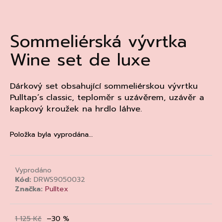
a
j
Sommeliérská vývrtka
í
t
Wine set de luxe
?
Dárkový set obsahující sommeliérskou vývrtku
Pulltap´s classic, teploměr s uzávěrem, uzávěr a
kapkový kroužek na hrdlo láhve.
HLEDAT
Položka byla vyprodána…
D
o
Vyprodáno
p
Kód:
DRWS9050032
Značka:
Pulltex
o
r
u
1 125 Kč
–30 %