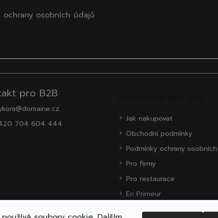
 ochrany osobních údajů
takt pro B2B
Informace pro vás
ykora@domaine.cz
Jak nakupovat
420 704 604 444
Obchodní podmínky
Podmínky ochrany osobních
Pro firmy
Pro restaurace
En Primeur
O nás
používá soubory cookie. Dalším