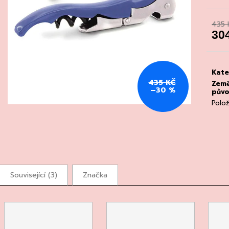
CHATELDON, VODA PERLIVÁ
DEGUSTACE DO
22.7.2026
111 Kč
435 
1 500 Kč
30
Měrn
cena
Kate
435 KČ
Zem
–30 %
pův
Polo
Související (3)
Značka