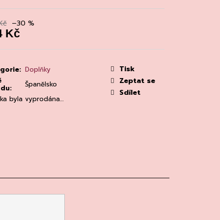
MAINE 'ALZIPRATU
Kč
–30 %
4 Kč
á
:
Tisk
gorie
:
Doplňky
ě
Zeptat se
Španělsko
odu
:
Sdílet
žka byla vyprodána…