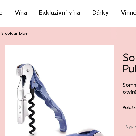
e
Vína
Exkluzivní vína
Dárky
Vinné
Co potřebujete najít?
p's colour blue
So
HLEDAT
Pu
Doporučujeme
Somm
otvír
Položk
Vypr