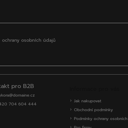
 ochrany osobních údajů
takt pro B2B
Informace pro vás
ykora@domaine.cz
Jak nakupovat
420 704 604 444
Obchodní podmínky
Podmínky ochrany osobních
Pro firmy