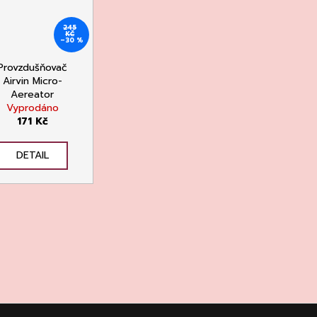
245
KČ
–30 %
Provzdušňovač
Airvin Micro-
Aereator
Vyprodáno
171 Kč
DETAIL