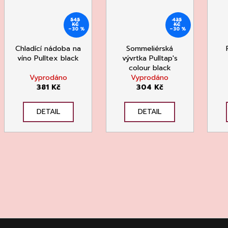
545
435
KČ
KČ
–30 %
–30 %
Chladící nádoba na
Sommeliérská
víno Pulltex black
vývrtka Pulltap's
colour black
Vyprodáno
Vyprodáno
381 Kč
304 Kč
DETAIL
DETAIL