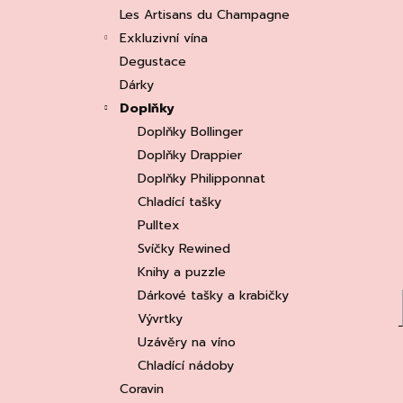
e
ASOLO PROSECCO SUPERIORE DOCG
Les Artisans du Champagne
BRUT, MARTIGNAGO
l
Exkluzivní vína
253 Kč
Původně:
335 Kč
Degustace
Dárky
Doplňky
Doplňky Bollinger
Doplňky Drappier
Doplňky Philipponnat
Chladící tašky
Pulltex
Svíčky Rewined
Knihy a puzzle
Dárkové tašky a krabičky
Vývrtky
Uzávěry na víno
Chladící nádoby
Coravin