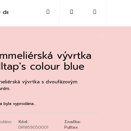
Hledat
Přihlášení
Nákupní
 destiláty
Sklo
Doplňky
Kontakt
košík
mmeliérská vývrtka
lltap's colour blue
eliérská vývrtka s dvoufázovým
áním.
a byla vyprodána…
Následující
odáno
Kód:
Značka:
DRWS9050001
Pulltex