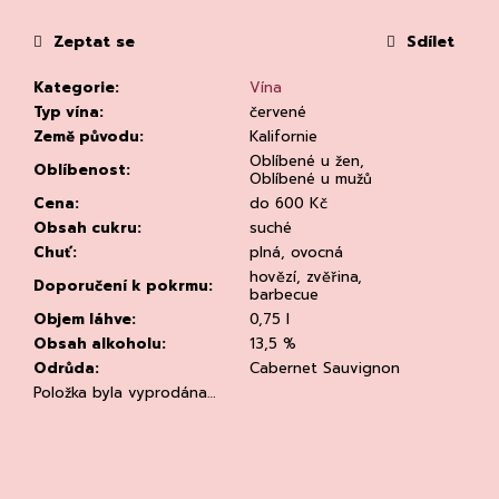
č
u
Zeptat se
Sdílet
j
e
Kategorie
:
Vína
m
Typ vína
:
červené
e
Země původu
:
Kalifornie
Oblíbené u žen,
Oblíbenost
:
Oblíbené u mužů
Cena
:
do 600 Kč
Obsah cukru
:
suché
Chuť
:
plná, ovocná
hovězí, zvěřina,
Doporučení k pokrmu
:
barbecue
CHLADÍCÍ
Objem láhve
:
0,75 l
TAŠKA
NA
Obsah alkoholu
:
13,5 %
VÍNO
Odrůda
:
Cabernet Sauvignon
CLEAR
Položka byla vyprodána…
94
Kč
Původně:
135
Kč