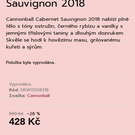
Sauvignon 2018
a
j
Cannonball Cabernet Sauvignon 2018 nabízí plné
í
tělo s tóny ostružin, černého rybízu a vanilky s
t
jemnými tříslovými taniny a dlouhým dozvukem.
?
Skvěle se hodí k hovězímu masu, grilovanému
kuřeti a sýrům.
Položka byla vyprodána…
HLEDAT
Vyprodáno
Kód:
DRW0008318
D
Značka:
Cannonball
o
p
599 Kč
–28 %
o
428 Kč
r
u
Měrná
cena: