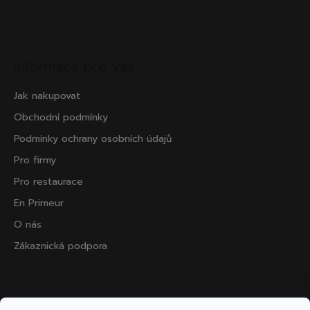
Informace pro vás
Jak nakupovat
Obchodní podmínky
Podmínky ochrany osobních údajů
Pro firmy
Pro restaurace
En Primeur
O nás
Zákaznická podpora
Přijímáme online platby