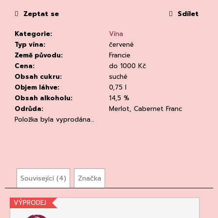
č
u
Zeptat se
Sdílet
j
e
Kategorie
:
Vína
m
Typ vína
:
červené
e
Země původu
:
Francie
Cena
:
do 1000 Kč
Obsah cukru
:
suché
Objem láhve
:
0,75 l
Obsah alkoholu
:
14,5 %
Odrůda
:
Merlot, Cabernet Franc
Položka byla vyprodána…
ASOLO
PROSECCO
SUPERIORE
DOCG
BRUT,
MARTIGNAGO
Související (4)
Značka
253
Kč
Původně:
VÝPRODEJ
335