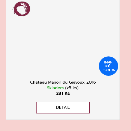
350
KČ
–34 %
Château Manoir du Gravoux 2016
Skladem
(>5 ks)
231 Kč
DETAIL