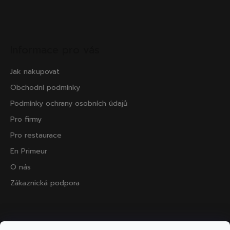
Informace pro vás
Jak nakupovat
Obchodní podmínky
Podmínky ochrany osobních údajů
Pro firmy
Pro restaurace
En Primeur
O nás
Zákaznická podpora
Přijímáme online platby