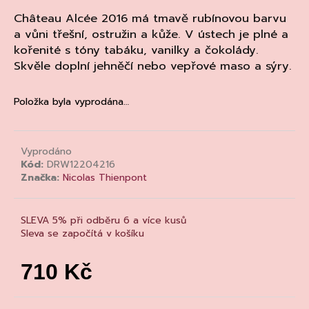
a
Château Alcée 2016 má tmavě rubínovou barvu
j
a vůni třešní, ostružin a kůže. V ústech je plné a
kořenité s tóny tabáku, vanilky a čokolády.
í
Skvěle doplní jehněčí nebo vepřové maso a sýry.
t
?
Položka byla vyprodána…
Vyprodáno
HLEDAT
Kód:
DRW12204216
Značka:
Nicolas Thienpont
D
SLEVA 5% při odběru 6 a více kusů
o
Sleva se započítá v košíku
p
o
710 Kč
r
Měrná
u
cena: