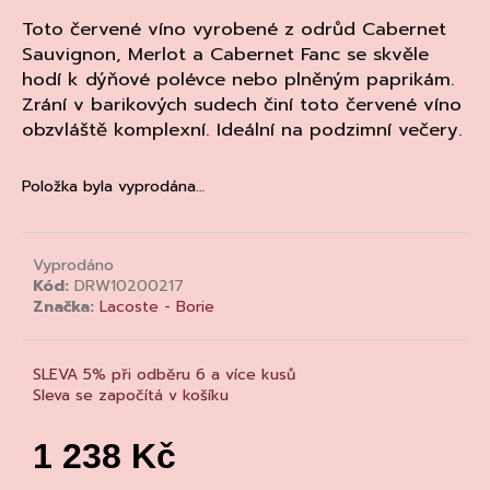
a
Toto červené víno vyrobené z odrůd Cabernet
j
Sauvignon, Merlot a Cabernet Fanc se skvěle
hodí k dýňové polévce nebo plněným paprikám.
í
Zrání v barikových sudech činí toto červené víno
t
obzvláště komplexní. Ideální na podzimní večery.
?
Položka byla vyprodána…
HLEDAT
Vyprodáno
Kód:
DRW10200217
Značka:
Lacoste - Borie
D
o
SLEVA 5% při odběru 6 a více kusů
p
Sleva se započítá v košíku
o
r
1 238 Kč
u
Měrná