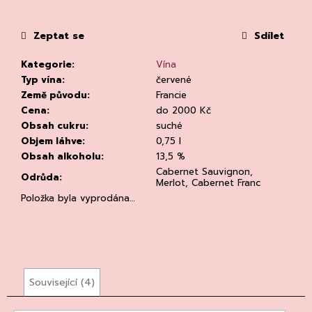
č
cena:
u
j
Zeptat se
Sdílet
e
m
Kategorie
:
Vína
e
Typ vína
:
červené
Země původu
:
Francie
Cena
:
do 2000 Kč
Obsah cukru
:
suché
Objem láhve
:
0,75 l
Obsah alkoholu
:
13,5 %
Cabernet Sauvignon,
Odrůda
:
Merlot, Cabernet Franc
RIESLING
Položka byla vyprodána…
DRY
2023,
WEINGUT
DR.
LOOSEN
DR.
LOOSEN
Související (4)
292
Kč