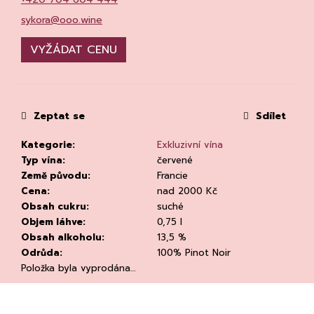
č
u
sykora@ooo.wine
j
e
VYŽÁDAT CENU
m
e
Zeptat se
Sdílet
Kategorie
:
Exkluzivní vína
Typ vína
:
červené
Země původu
:
Francie
CHLADÍCÍ
Cena
:
nad 2000 Kč
TAŠKA
Obsah cukru
:
suché
NA
Objem láhve
:
0,75 l
VÍNO
PRO
Obsah alkoholu
:
13,5 %
BUSINNES
Odrůda
:
100% Pinot Noir
CLEAR
Položka byla vyprodána…
94
Kč
Původně: