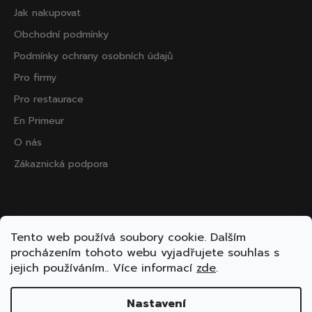
Jak nakupovat
Obchodní podmínky
Podmínky ochrany osobních údajů
Pro firmy
Pro restaurace
En Primeur
O nás
Zákaznická podpora
Přijímáme online platby
Tento web používá soubory cookie. Dalším
procházením tohoto webu vyjadřujete souhlas s
jejich používáním.. Více informací
zde
.
Nastavení