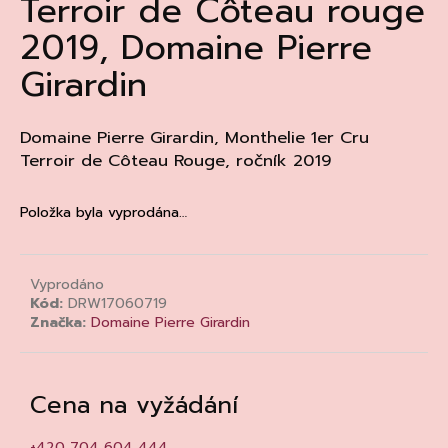
Terroir de Côteau rouge
a
2019, Domaine Pierre
j
Girardin
í
t
?
Domaine Pierre Girardin, Monthelie 1er Cru
Terroir de Côteau Rouge, ročník 2019
Položka byla vyprodána…
HLEDAT
Vyprodáno
Kód:
DRW17060719
D
Značka:
Domaine Pierre Girardin
o
p
o
Cena na vyžádání
r
u
+420 704 604 444