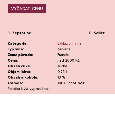
č
u
VYŽÁDAT CENU
j
e
m
e
Zeptat se
Sdílet
Kategorie
:
Exkluzivní vína
Typ vína
:
červené
Země původu
:
Francie
Cena
:
nad 2000 Kč
Obsah cukru
:
suché
CHLADÍCÍ
Objem láhve
:
0,75 l
TAŠKA
Obsah alkoholu
:
13 %
NA
VÍNO
Odrůda
:
100% Pinot Noir
CLEAR
Položka byla vyprodána…
94
Kč
Původně:
135
Kč