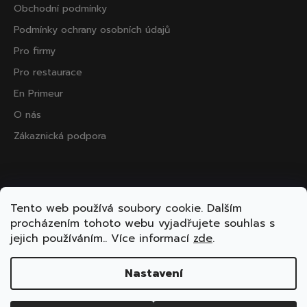
Obchodní podmínky
Podmínky ochrany osobních údajů
Pro firmy
Pro restaurace
En Primeur
O nás
Zákaznická podpora
Přijímáme online platby
Tento web používá soubory cookie. Dalším
procházením tohoto webu vyjadřujete souhlas s
jejich používáním.. Více informací
zde
.
Nastavení
Vytvořil Shoptet
Copyright 2026
ooo.wine
. Všechna práva vyhrazena.