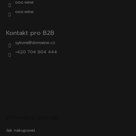
ooo.wine
ooo.wine
Kontakt pro B2B
sykora@domaine.cz
+420 704 604 444
Informace pro vás
Jak nakupovat