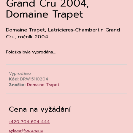
Grand Cru 2004,
a
Domaine Trapet
j
í
t
Domaine Trapet, Latricieres-Chambertin Grand
Cru, ročník 2004
?
Položka byla vyprodána…
HLEDAT
Vyprodáno
Kód:
DRW15110204
Značka:
Domaine Trapet
D
o
p
Cena na vyžádání
o
r
+420 704 604 444
u
sykora@ooo.wine