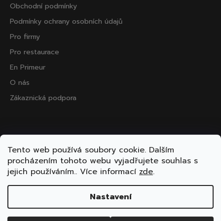
Obchodní podmínky
Podmínky ochrany osobních údajů
Pro firmy
Pro restaurace
En Primeur
O nás
Zákaznická podpora
Přijímáme online platby
Tento web používá soubory cookie. Dalším
procházením tohoto webu vyjadřujete souhlas s
jejich používáním.. Více informací
zde
.
Nastavení
Vytvořil Shoptet
Copyright 2026
ooo.wine
. Všechna práva vyhrazena.