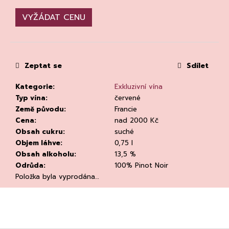
č
u
VYŽÁDAT CENU
j
e
m
e
Zeptat se
Sdílet
Kategorie
:
Exkluzivní vína
Typ vína
:
červené
Země původu
:
Francie
Cena
:
nad 2000 Kč
Obsah cukru
:
suché
CHATELDON,
Objem láhve
:
0,75 l
VODA
Obsah alkoholu
:
13,5 %
PERLIVÁ
Odrůda
:
100% Pinot Noir
111
Položka byla vyprodána…
Kč