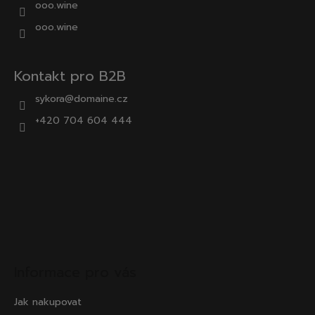
ooo.wine
ooo.wine
Kontakt pro B2B
sykora@domaine.cz
+420 704 604 444
Informace pro vás
Jak nakupovat