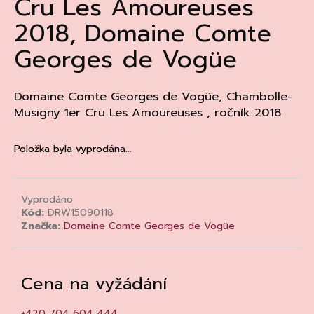
Cru Les Amoureuses
a
2018, Domaine Comte
j
Georges de Vogüe
í
t
?
Domaine Comte Georges de Vogüe, Chambolle-
Musigny 1er Cru Les Amoureuses , ročník 2018
Položka byla vyprodána…
HLEDAT
Vyprodáno
Kód:
DRW15090118
D
Značka:
Domaine Comte Georges de Vogüe
o
p
o
Cena na vyžádání
r
u
+420 704 604 444