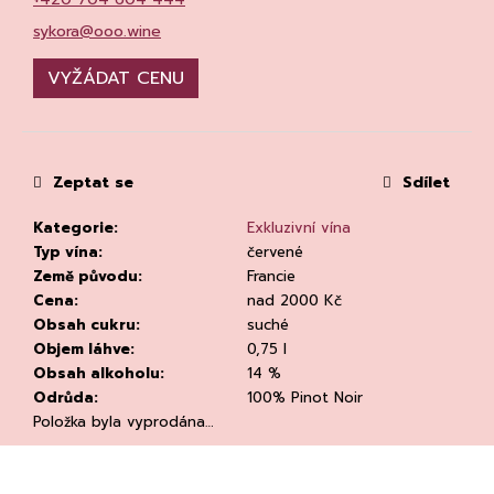
č
u
sykora@ooo.wine
j
e
VYŽÁDAT CENU
m
e
Zeptat se
Sdílet
Kategorie
:
Exkluzivní vína
Typ vína
:
červené
Země původu
:
Francie
KVETNA
Cena
:
nad 2000 Kč
AURIGA
Obsah cukru
:
suché
PINOT
Objem láhve
:
0,75 l
NOIR/NEBBIOLO
Obsah alkoholu
:
14 %
502
Odrůda
:
100% Pinot Noir
Kč
Původně:
Položka byla vyprodána…
670
Kč