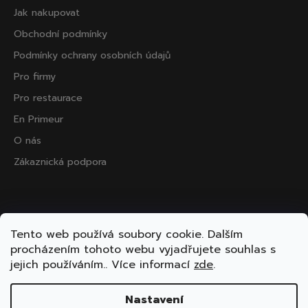
Jak nakupovat
Obchodní podmínky
Podmínky ochrany osobních údajů
Pro firmy
Pro restaurace
En Primeur
O nás
Zákaznická podpora
Přijímáme online platby
Tento web používá soubory cookie. Dalším
procházením tohoto webu vyjadřujete souhlas s
jejich používáním.. Více informací
zde
.
Nastavení