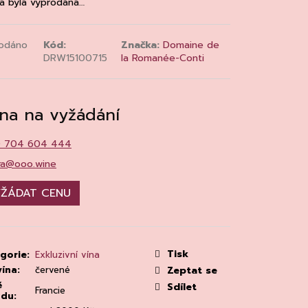
a byla vyprodána…
MAINE 'ALZIPRATU
odáno
Kód:
Značka:
Domaine de
DRW15100715
la Romanée-Conti
na na vyžádání
0 704 604 444
ra@ooo.wine
ŽÁDAT CENU
Tisk
gorie
:
Exkluzivní vína
vína
:
červené
Zeptat se
ě
Sdílet
Francie
odu
: