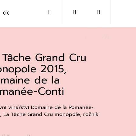
Hledat
Přihlášení
Nákupní
 destiláty
Sklo
Doplňky
Kontakt
košík
 Tâche Grand Cru
nopole 2015,
maine de la
manée-Conti
vní vinařství Domaine de la Romanée-
, La Tâche Grand Cru monopole, ročník
Následující