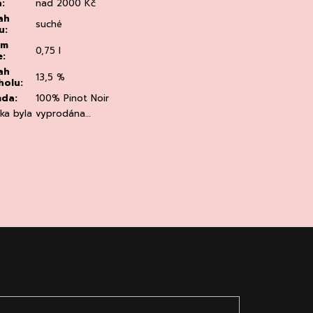
a
:
nad 2000 Kč
ah
suché
u
:
em
0,75 l
e
:
ah
13,5 %
holu
:
ůda
:
100% Pinot Noir
žka byla vyprodána…