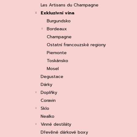
e
ASOLO PROSECCO SUPERIORE DOCG
Les Artisans du Champagne
BRUT, MARTIGNAGO
l
Exkluzivní vína
253 Kč
Původně:
335 Kč
Burgundsko
Bordeaux
Champagne
Ostatní francouzské regiony
Piemonte
Toskánsko
Mosel
Degustace
Dárky
Doplňky
Coravin
Sklo
Nealko
Vinné destiláty
Dřevěné dárkové boxy