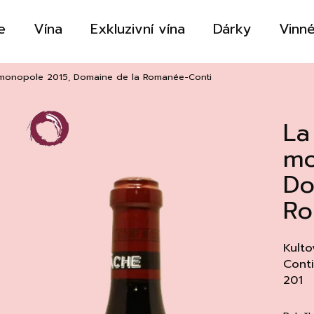
e
Vína
Exkluzivní vína
Dárky
Vinné
Co potřebujete najít?
monopole 2015, Domaine de la Romanée-Conti
La
HLEDAT
mo
Do
Doporučujeme
Ro
Kulto
Conti
201