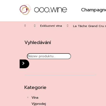
Přejít
na
Champagn
obsah
Zpět
do
Domů
obchodu
Exkluzivní vína
La Tâche Grand Cru 
P
o
Vyhledávání
s
t
r
a
HLEDAT
n
n
í
Přeskočit
Kategorie
kategorie
p
a
Vína
n
Výprodej