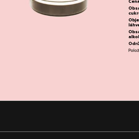
Cen
Obs
cukr
Obj
láhv
Obs
alko
Odr
Polo