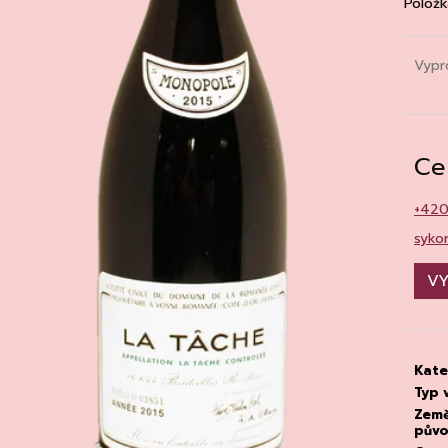
Položk
CHATELDON, VODA PERLIVÁ
DEGUSTACE DO
22.7.2026
111 Kč
1 500 Kč
Vypr
Ce
+42
syko
VY
Kate
Typ 
Zem
pův