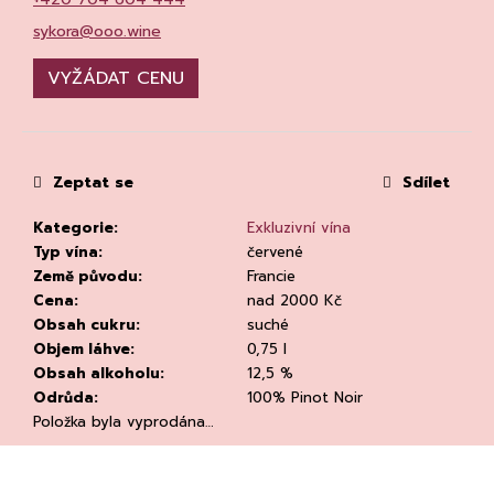
č
u
sykora@ooo.wine
j
e
VYŽÁDAT CENU
m
e
Zeptat se
Sdílet
Kategorie
:
Exkluzivní vína
Typ vína
:
červené
Země původu
:
Francie
PROSECCO
Cena
:
nad 2000 Kč
DOC
Obsah cukru
:
suché
EXTRA-
Objem láhve
:
0,75 l
DRY,
CANTINE
Obsah alkoholu
:
12,5 %
TORRESELLA
Odrůda
:
100% Pinot Noir
255
Položka byla vyprodána…
Kč