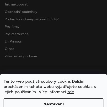
Jak nakupovat
Obchodní podmínky
Podmínky ochrany osobních údajů
Pro firmy
Pro restaurace
En Primeur
O nás
Zákaznická podpora
Přijímáme online platby
Tento web používá soubory cookie. Dalším
procházením tohoto webu vyjadřujete souhlas s
jejich používáním.. Více informací
zde
.
Nastavení