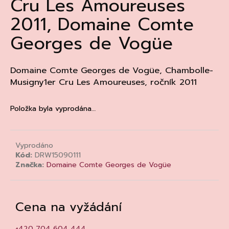
Cru Les Amoureuses
a
2011, Domaine Comte
j
Georges de Vogüe
í
t
?
Domaine Comte Georges de Vogüe, Chambolle-
Musigny1er Cru Les Amoureuses, ročník 2011
Položka byla vyprodána…
HLEDAT
Vyprodáno
Kód:
DRW15090111
D
Značka:
Domaine Comte Georges de Vogüe
o
p
o
Cena na vyžádání
r
u
+420 704 604 444