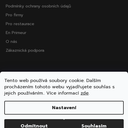
Podmínky ochrany osobních údajů
Pro firmy
Pro restaurace
En Primeur
O nás
Zákaznická podpora
Přijímáme online platby
Tento web používá soubory cookie. Dalším
procházením tohoto webu vyjadřujete souhlas s
jejich používáním.. Více informací
zde
.
Nastavení
Vytvořil Shoptet
Copyright 2026
ooo.wine
. Všechna práva vyhrazena.
Odmítnout
Souhlasím
Upravit nastavení cookies