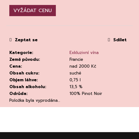
č
u
VYŽÁDAT CENU
j
e
m
e
Zeptat se
Sdílet
Kategorie
:
Exkluzivní vína
Země původu
:
Francie
Cena
:
nad 2000 Kč
Obsah cukru
:
suché
Objem láhve
:
0,75 l
DEGUSTACE
Obsah alkoholu
:
13,5 %
DOMAINE
Odrůda
:
100% Pinot Noir
'ALZIPRATU
22.7.2026
Položka byla vyprodána…
1
500
Kč
Z