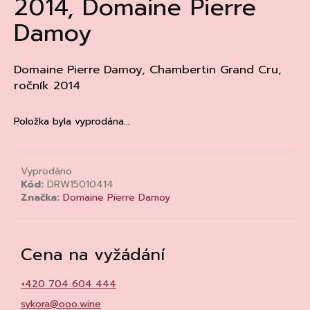
2014, Domaine Pierre
a
Damoy
j
í
t
Domaine Pierre Damoy, Chambertin Grand Cru,
ročník 2014
?
Položka byla vyprodána…
HLEDAT
Vyprodáno
Kód:
DRW15010414
Značka:
Domaine Pierre Damoy
D
o
p
Cena na vyžádání
o
r
+420 704 604 444
u
sykora@ooo.wine