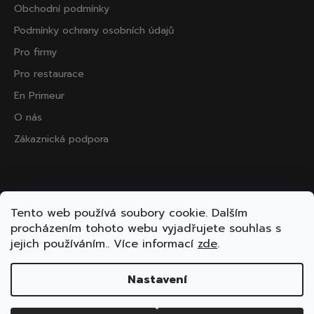
Obchodní podmínky
Podmínky ochrany osobních údajů
Pro firmy
Pro restaurace
En Primeur
O nás
Zákaznická podpora
Přijímáme online platby
Tento web používá soubory cookie. Dalším
procházením tohoto webu vyjadřujete souhlas s
jejich používáním.. Více informací
zde
.
Nastavení
Vytvořil Shoptet
Copyright 2026
ooo.wine
. Všechna práva vyhrazena.