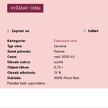
č
u
VYŽÁDAT CENU
j
e
m
e
Zeptat se
Sdílet
Kategorie
:
Exkluzivní vína
Typ vína
:
červené
Země původu
:
Francie
Cena
:
nad 2000 Kč
Obsah cukru
:
suché
PROSECCO
Objem láhve
:
0,75 l
DOC
Obsah alkoholu
:
13 %
EXTRA-
DRY,
Odrůda
:
100% Pinot Noir
CANTINE
Položka byla vyprodána…
TORRESELLA
255
Kč