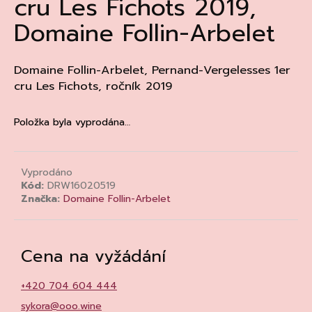
cru Les Fichots 2019,
a
Domaine Follin-Arbelet
j
í
t
Domaine Follin-Arbelet, Pernand-Vergelesses 1er
cru Les Fichots, ročník 2019
?
Položka byla vyprodána…
HLEDAT
Vyprodáno
Kód:
DRW16020519
Značka:
Domaine Follin-Arbelet
D
o
p
Cena na vyžádání
o
r
+420 704 604 444
u
sykora@ooo.wine