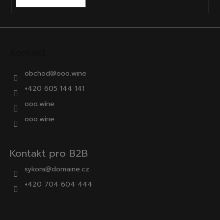
v
ý
p
i
s
Kontakt
u
obchod
@
ooo.wine
+420 605 144 141
ooo.wine
ooo.wine
Kontakt pro B2B
sykora@domaine.cz
+420 704 604 444