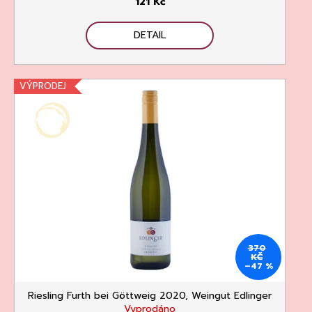
č
121 Kč
u
j
DETAIL
e
m
e
VÝPRODEJ
PROSECCO
DOC
EXTRA-
DRY,
CANTINE
TORRESELLA
370
KČ
255
–47 %
Kč
Riesling Furth bei Göttweig 2020, Weingut Edlinger
Vyprodáno