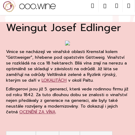
Přejít
Hledat
Nákup
M
Přihlášení
na
obsah
Zpět
košík
Weingut Josef Edlinger
C
o
p
Vinice se nacházejí ve vinařské oblasti Kremstal kolem
o
"Göttweiger", hřebene pod opatstvím Göttweig. Vinařství
t
se rozkládá na cca 18 hektarech. Bílá vína zrají na nerezu a
optimálně se skladují v závislosti na odrůdě. Již léta se
ř
zaměřují na odrůdy Veltlínské zelené a Ryzlink rýnský,
e
kterým se daří v
LOKALITÁCH
v okolí Paltu.
b
Edlingerovi jsou již 5. generací, která vede rodinnou firmu již
u
od roku 1842. Za tuto dlouhou dobu se znalosti o vinařství
nejen předávaly z generace na generaci, ale byly také
j
neustále rozvíjeny a modernizovány. To dokazují i ​​jejich
e
četná
OCENĚNÍ ZA VÍNA
.
t
e
Ř
n