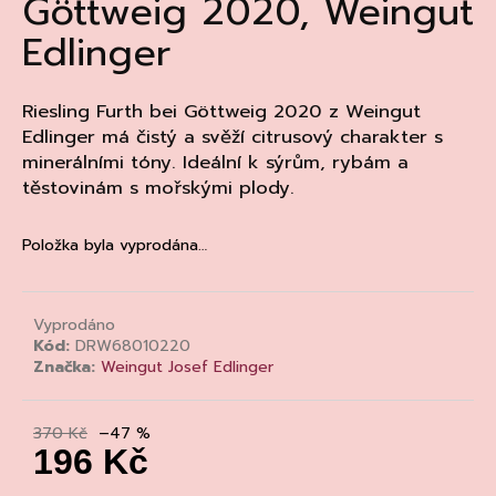
Göttweig 2020, Weingut
a
Edlinger
j
í
t
Riesling Furth bei Göttweig 2020 z Weingut
Edlinger má čistý a svěží citrusový charakter s
?
minerálními tóny. Ideální k sýrům, rybám a
těstovinám s mořskými plody.
Položka byla vyprodána…
HLEDAT
Vyprodáno
Kód:
DRW68010220
D
Značka:
Weingut Josef Edlinger
o
p
o
370 Kč
–47 %
r
196 Kč
u
Měrná