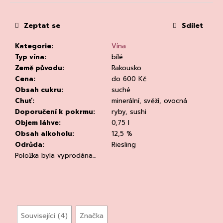
č
cena:
u
j
Zeptat se
Sdílet
e
m
Kategorie
:
Vína
e
Typ vína
:
bílé
Země původu
:
Rakousko
Cena
:
do 600 Kč
Obsah cukru
:
suché
Chuť
:
minerální, svěží, ovocná
Doporučení k pokrmu
:
ryby, sushi
Objem láhve
:
0,75 l
Obsah alkoholu
:
12,5 %
CHLADÍCÍ
TAŠKA
Odrůda
:
Riesling
NA
Položka byla vyprodána…
VÍNO
PRO
BUSINNES
CLEAR
94
Kč
Související (4)
Značka
Původně: