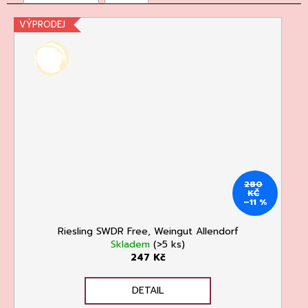
135
Kč
VÝPRODEJ
280
KČ
–11 %
Riesling SWDR Free, Weingut Allendorf
Skladem
(>5 ks)
247 Kč
DETAIL