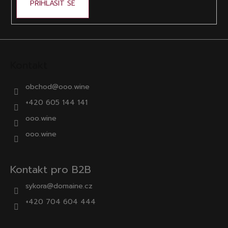
PŘIHLÁSIT SE
Kontakt
obchod
@
ooo.wine
+420 605 144 141
ooo.wine
ooo.wine
Kontakt pro B2B
sykora@domaine.cz
+420 704 604 444