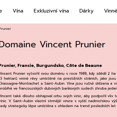
e
Vína
Exkluzivní vína
Dárky
Vinné
Co potřebujete najít?
Prunier
Domaine Vincent Prunier
HLEDAT
Prunier, Francie, Burgundsko, Côte de Beaune
Doporučujeme
Vincent Prunier vytvořil svou doménu v roce 1988, kdy zdědil 2 ha
13 hektarů vinné révy umístěné na prestižních stráních, jako jso
Chassagne-Montrachet a Saint-Aubin. Vína jsou ručně sklízena a vi
probíhá ve francouzských dubových barikových sudech zhruba jeden
Vincent také dlouho obhajoval orbu svých vinic, aby podpořil vliv t
vinic. V Saint-Aubin vlastní strmější vinice s vyšší nadmořskou v
tedy strategicky lépe umístěna s ohledem na trend posledních let s