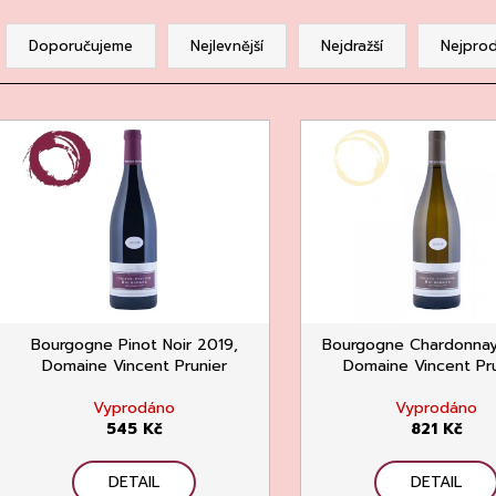
CHATELDON, VODA PERLIVÁ
DEGUSTACE DO
Ř
22.7.2026
111 Kč
a
Doporučujeme
Nejlevnější
Nejdražší
Nejprod
1 500 Kč
z
e
V
n
ý
p
p
r
s
o
p
d
r
u
o
k
d
Bourgogne Pinot Noir 2019,
Bourgogne Chardonna
t
Domaine Vincent Prunier
Domaine Vincent Pr
u
ů
k
Vyprodáno
Vyprodáno
t
545 Kč
821 Kč
ů
DETAIL
DETAIL