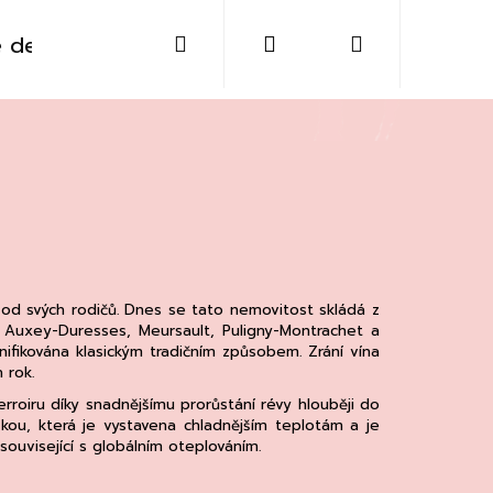
Hledat
Přihlášení
Nákupní
 destiláty
Sklo
Doplňky
Kontakt
košík
 od svých rodičů. Dnes se tato nemovitost skládá z
u Auxey-Duresses, Meursault, Puligny-Montrachet a
nifikována klasickým tradičním způsobem. Zrání vína
 rok.
erroiru díky snadnějšímu prorůstání révy hlouběji do
ýškou, která je vystavena chladnějším teplotám a je
Následující
ouvisející s globálním oteplováním.