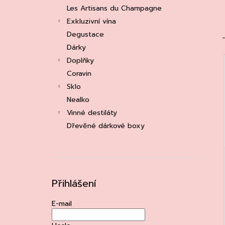
e
ASOLO PROSECCO SUPERIORE DOCG
Les Artisans du Champagne
BRUT, MARTIGNAGO
l
Exkluzivní vína
253 Kč
Původně:
335 Kč
Degustace
Dárky
Doplňky
í
Coravin
Sklo
i
Nealko
Vinné destiláty
Dřevěné dárkové boxy
Přihlášení
E-mail