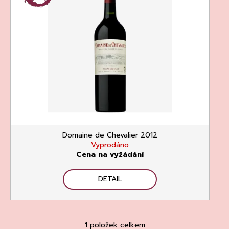
p
r
a
i
o
j
s
d
í
p
u
t
r
k
?
o
t
d
ů
u
k
HLEDAT
t
Domaine de Chevalier 2012
ů
Vyprodáno
Cena na vyžádání
D
o
DETAIL
p
o
r
u
1
položek celkem