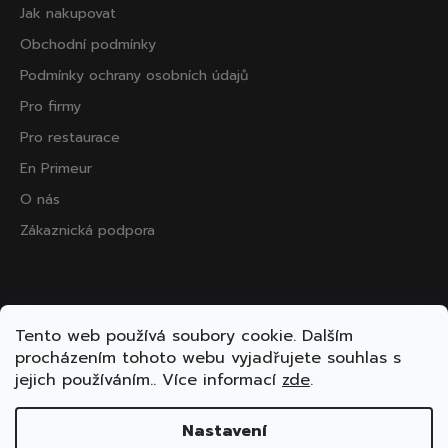
Jak nakupovat
Obchodní podmínky
Podmínky ochrany osobních údajů
Pro firmy
Pro restaurace
En Primeur
O nás
Zákaznická podpora
Přijímáme online platby
Tento web používá soubory cookie. Dalším
procházením tohoto webu vyjadřujete souhlas s
jejich používáním.. Více informací
zde
.
Nastavení
Vytvořil Shoptet