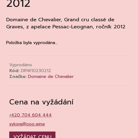
2012
a
j
Domaine de Chevalier,
Grand cru classé de
í
Graves,
z apelace
Pessac-Leognan
, ročník 2012
t
?
Položka byla vyprodána…
Vyprodáno
Kód:
DRW10230212
HLEDAT
Značka:
Domaine de Chevalier
D
Cena na vyžádání
o
p
+420 704 604 444
o
sykora@ooo.wine
r
u
VYŽÁDAT CENU