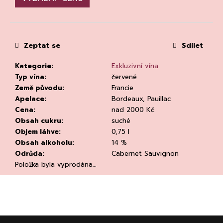
č
u
j
e
m
Zeptat se
Sdílet
e
Kategorie
:
Exkluzivní vína
Typ vína
:
červené
Země původu
:
Francie
Apelace
:
Bordeaux, Pauillac
Cena
:
nad 2000 Kč
Obsah cukru
:
suché
Objem láhve
:
0,75 l
KVETNA
AURIGA
Obsah alkoholu
:
14 %
PINOT
Odrůda
:
Cabernet Sauvignon
NOIR/NEBBIOLO
Položka byla vyprodána…
502
Kč
Původně:
670
Kč
Z