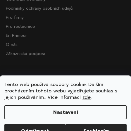
Podmínky ochrany osobních údajů
Pro firmy
Pro restaurace
En Primeur
O nás
Zákaznická podpora
Přijímáme online platby
Tento web používá soubory cookie. Dalším
procházením tohoto webu vyjadřujete souhlas s
jejich používáním.. Více informací
zde
.
Nastavení
Vytvořil Shoptet
Copyright 2026
ooo.wine
. Všechna práva vyhrazena.