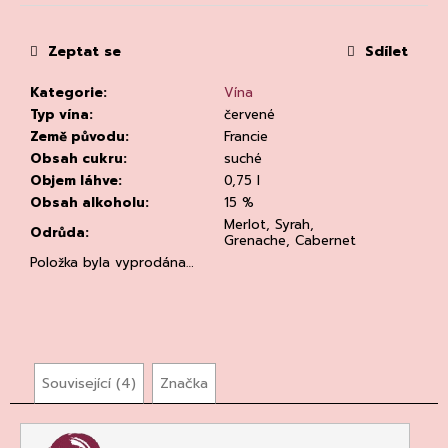
č
cena:
u
j
Zeptat se
Sdílet
e
m
Kategorie
:
Vína
e
Typ vína
:
červené
Země původu
:
Francie
Obsah cukru
:
suché
Objem láhve
:
0,75 l
Obsah alkoholu
:
15 %
Merlot, Syrah,
Odrůda
:
Grenache, Cabernet
Položka byla vyprodána…
RIESLING
DRY
2023,
WEINGUT
DR.
LOOSEN
DR.
Související (4)
Značka
LOOSEN
292
Kč