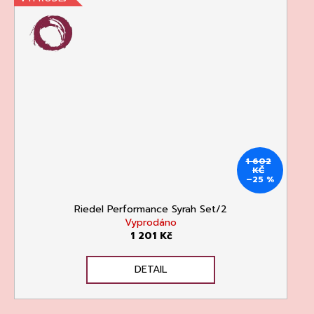
1 602
KČ
–25 %
Riedel Performance Syrah Set/2
Vyprodáno
1 201 Kč
DETAIL