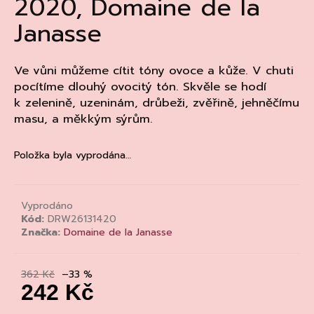
2020, Domaine de la
a
Janasse
j
í
t
Ve vůni můžeme cítit tóny ovoce a kůže. V chuti
pocítíme dlouhý ovocitý tón. Skvěle se hodí
?
k
zelenině, uzeninám, drůbeži, zvěřině, jehněčímu
masu, a měkkým sýrům.
Položka byla vyprodána…
HLEDAT
Vyprodáno
Kód:
DRW26131420
D
Značka:
Domaine de la Janasse
o
p
o
362 Kč
–33 %
r
242 Kč
u
Měrná