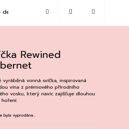
Hledat
Přihlášení
Nákupní
 destiláty
Sklo
Doplňky
Kontakt
košík
íčka Rewined
bernet
 vyráběná vonná svíčka, inspirovaná
dou vína z prémiového přírodního
ého vosku, který navíc zajišťuje dlouhou
hoření.
Následující
a byla vyprodána…