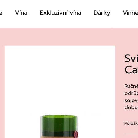
e
Vína
Exkluzivní vína
Dárky
Vinné
Co potřebujete najít?
Sv
HLEDAT
Ca
Doporučujeme
Ručně
odrů
sojov
dobu 
Položk