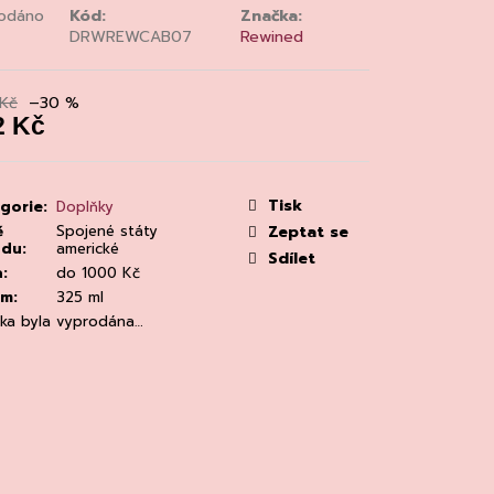
MAINE 'ALZIPRATU
odáno
Kód:
Značka:
DRWREWCAB07
Rewined
Kč
–30 %
2 Kč
á
:
Tisk
gorie
:
Doplňky
ě
Spojené státy
Zeptat se
odu
:
americké
Sdílet
a
:
do 1000 Kč
em
:
325 ml
žka byla vyprodána…