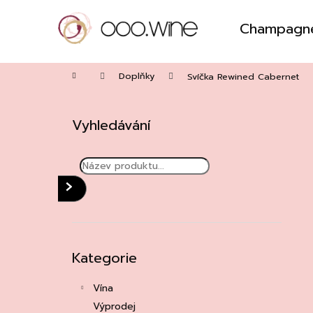
Přejít
na
Champagn
obsah
Zpět
do
Domů
obchodu
Doplňky
Svíčka Rewined Cabernet
P
o
Vyhledávání
s
t
r
a
HLEDAT
n
n
í
Přeskočit
Kategorie
kategorie
p
a
Vína
n
Výprodej