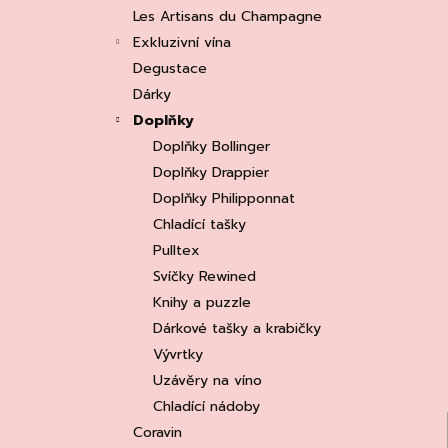
e
ASOLO PROSECCO SUPERIORE DOCG
Les Artisans du Champagne
BRUT, MARTIGNAGO
l
Exkluzivní vína
253 Kč
Původně:
335 Kč
Degustace
Dárky
Doplňky
Doplňky Bollinger
Doplňky Drappier
Doplňky Philipponnat
Chladící tašky
Pulltex
Svíčky Rewined
Knihy a puzzle
Dárkové tašky a krabičky
Vývrtky
Uzávěry na víno
Chladící nádoby
Coravin