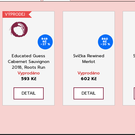
VÝPRODEJ
949
860
KČ
KČ
–37 %
–30 %
Educated Guess
Svíčka Rewined
Cabernet Sauvignon
Merlot
2018, Roots Run
Vyprodáno
Deep
Vyprodáno
593 Kč
602 Kč
DETAIL
DETAIL