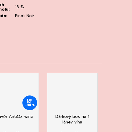
ah
13 %
holu
:
ůda
:
Pinot Noir
435
KČ
–30 %
ávěr AntiOx wine
Dárkový box na 1
láhev vína