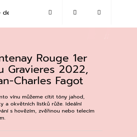
Hledat
Přihlášení
Nákupní
 destiláty
Sklo
Doplňky
Kontakt
košík
ntenay Rouge 1er
u Gravieres 2022,
an-Charles Fagot
to vínu můžeme cítit tóny jahod,
ky a okvětních lístků růže. Ideální
ání s hovězím, zvěřinou nebo telecím
m.
Následující