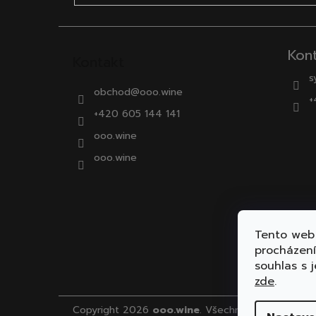
Kon
Kontakt
s
obchod
@
ooo.wine
+
+420 605 144 141
ooo.wine
ooo.wine
Tento web 
procházen
souhlas s j
zde
.
Copyright 2026
ooo.wine
. Všechna práva vyhraz