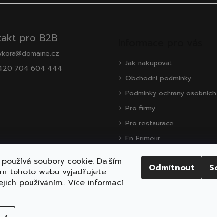
takt pro B2B
Informace pro vás
ykora@domaine.cz
Jak nakupovat
420 704 604 444
Obchodní podmínky
Podmínky ochrany osobních
Pro firmy
Pro restaurace
En Primeur
O nás
používá soubory cookie. Dalším
Odmítnout
S
Zákaznická podpora
ím tohoto webu vyjadřujete
ejich používáním.. Více informací
ena.
Upravit nastavení cookies