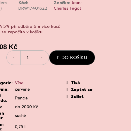
MAINE 'ALZIPRATU
dem
Kód:
Značka:
Jean-
)
DRW17401622
Charles Fagot
A 5% při odběru 6 a více kusů
a se započítá v košíku
308 Kč
á
DO KOŠÍKU
:
Tisk
gorie
:
Vína
vína
:
červené
Zeptat se
ě
Sdílet
Francie
odu
:
a
:
do 2000 Kč
ah
suché
u
:
em
0,75 l
e
: