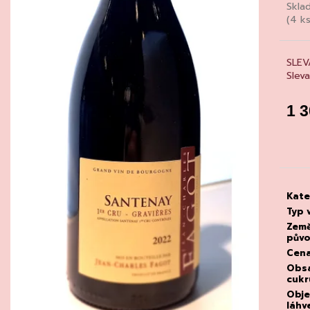
CHATELDON, VODA PERLIVÁ
DEGUSTACE DO
Skla
22.7.2026
(4 ks
111 Kč
1 500 Kč
SLEV
Slev
1 
Měrn
cena
Kate
Typ 
Zem
pův
Cen
Obs
cukr
Obj
láhv