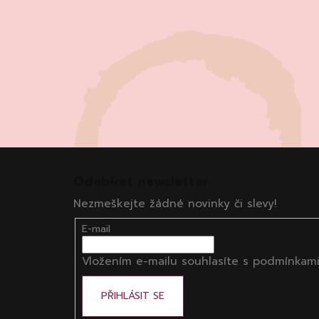
Z
á
Odebírat newsletter
p
Nezmeškejte žádné novinky či slevy!
a
t
E-mail
í
Vložením e-mailu souhlasíte s
podmínkami
PŘIHLÁSIT SE