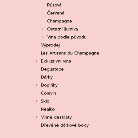
e
ASOLO PROSECCO SUPERIORE DOCG
Růžová
BRUT, MARTIGNAGO
l
Červená
253 Kč
Původně:
335 Kč
Champagne
Ostatní šumivá
Vína podle původu
Výprodej
Les Artisans du Champagne
Exkluzivní vína
Degustace
Dárky
Doplňky
Coravin
Sklo
Nealko
Vinné destiláty
Dřevěné dárkové boxy