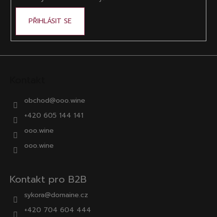
PŘIHLÁSIT SE
Kontakt
obchod
@
ooo.wine
+420 605 144 141
ooo.wine
ooo.wine
Kontakt pro B2B
sykora@domaine.cz
+420 704 604 444