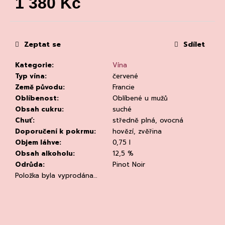
1 380 Kč
č
u
Měrná
j
cena:
e
m
Zeptat se
Sdílet
e
Kategorie
:
Vína
Typ vína
:
červené
Země původu
:
Francie
Oblíbenost
:
Oblíbené u mužů
Obsah cukru
:
suché
Chuť
:
středně plná, ovocná
Doporučení k pokrmu
:
hovězí, zvěřina
PROSECCO
Objem láhve
:
0,75 l
DOC
EXTRA-
Obsah alkoholu
:
12,5 %
DRY,
Odrůda
:
Pinot Noir
CANTINE
Položka byla vyprodána…
TORRESELLA
255
Kč