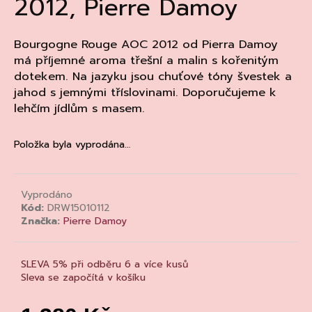
2012, Pierre Damoy
a
j
Bourgogne Rouge AOC 2012 od Pierra Damoy
í
má příjemné aroma třešní a malin s kořenitým
t
dotekem. Na jazyku jsou chuťové tóny švestek a
?
jahod s jemnými tříslovinami. Doporučujeme k
lehčím jídlům s masem.
Položka byla vyprodána…
HLEDAT
Vyprodáno
Kód:
DRW15010112
D
Značka:
Pierre Damoy
o
p
SLEVA 5% při odběru 6 a více kusů
o
Sleva se započítá v košíku
r
u