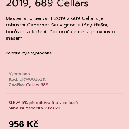
2019, 689 Cellars
a
j
Master and Servant 2019 z 689 Cellars je
í
robustní Cabernet Sauvignon s tóny třešní,
t
borůvek a koření. Doporučujeme s grilovaným
?
masem.
Položka byla vyprodána…
HLEDAT
Vyprodáno
Kód:
DRW0026219
Značka:
Cellars 689
D
o
SLEVA 5% při odběru 6 a více kusů
p
Sleva se započítá v košíku
o
r
956 Kč
u