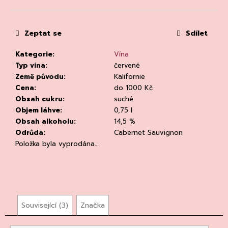
č
Měrná
u
cena:
j
Zeptat se
Sdílet
e
m
Kategorie
:
Vína
e
Typ vína
:
červené
Země původu
:
Kalifornie
Cena
:
do 1000 Kč
Obsah cukru
:
suché
Objem láhve
:
0,75 l
Obsah alkoholu
:
14,5 %
Odrůda
:
Cabernet Sauvignon
PROSECCO
Položka byla vyprodána…
DOC
EXTRA-
DRY,
CANTINE
TORRESELLA
255
Kč
Související (3)
Značka