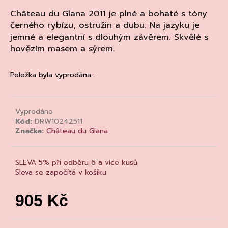
a
Château du Glana 2011 je plné a bohaté s tóny
j
černého rybízu, ostružin a dubu. Na jazyku je
jemné a elegantní s dlouhým závěrem. Skvělé s
í
hovězím masem a sýrem.
t
?
Položka byla vyprodána…
Vyprodáno
HLEDAT
Kód:
DRW10242511
Značka:
Château du Glana
D
SLEVA 5% při odběru 6 a více kusů
o
Sleva se započítá v košíku
p
o
905 Kč
r
Měrná
u
cena: