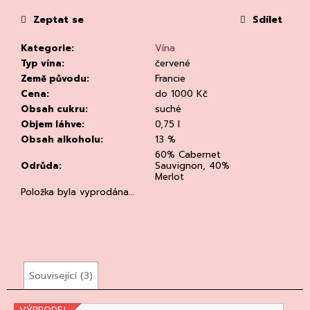
č
u
Zeptat se
Sdílet
j
e
Kategorie
:
Vína
m
Typ vína
:
červené
e
Země původu
:
Francie
Cena
:
do 1000 Kč
Obsah cukru
:
suché
Objem láhve
:
0,75 l
Obsah alkoholu
:
13 %
60% Cabernet
Odrůda
:
Sauvignon, 40%
Merlot
DEGUSTACE
Položka byla vyprodána…
DOMAINE
'ALZIPRATU
22.7.2026
1
500
Kč
Související (3)