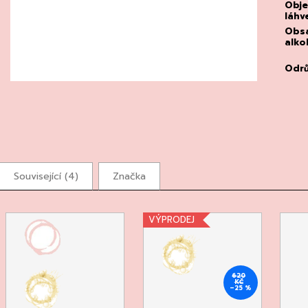
Obj
láhv
Obs
alko
Odr
Související (4)
Značka
VÝPRODEJ
620
KČ
–25 %