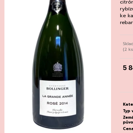
CHATELDON, VODA PERLIVÁ
DEGUSTACE DO
citr
22.7.2026
rybíz
111 Kč
1 500 Kč
ke ka
rebar
Skla
(2 ks
5 
Měrn
cena
Kate
Typ 
Zem
pův
Cen