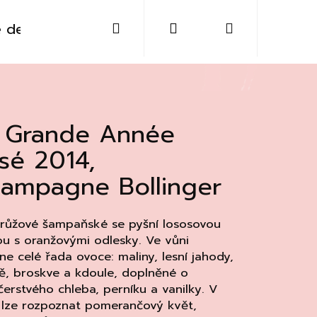
Hledat
Přihlášení
Nákupní
 destiláty
Sklo
Doplňky
Kontakt
košík
 Grande Année
sé 2014,
ampagne Bollinger
 růžové šampaňské se pyšní lososovou
u s oranžovými odlesky. Ve vůni
ne celé řada ovoce:
maliny, lesní jahody,
ě, broskve a kdoule, doplněné o
Následující
čerstvého chleba, perníku a vanilky. V
 lze rozpoznat pomerančový květ,