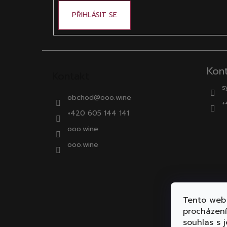
PŘIHLÁSIT SE
Kon
Kontakt
s
obchod
@
ooo.wine
+
+420 605 144 141
ooo.wine
ooo.wine
Tento web 
procházen
souhlas s j