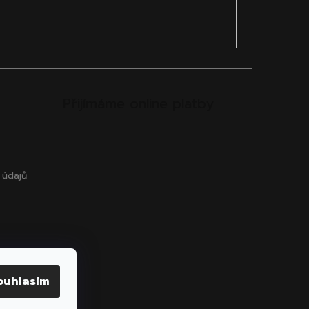
Přijímáme online platby
 údajů
ouhlasím