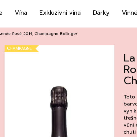
e
Vína
Exkluzivní vína
Dárky
Vinné
Co potřebujete najít?
Année Rosé 2014, Champagne Bollinger
CHAMPAGNE
La
HLEDAT
Ro
Ch
Doporučujeme
Toto
barvo
vynik
třešn
vůni
chuti