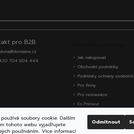
takt pro B2B
Informace pro vás
ykora@domaine.cz
Jak nakupovat
420 704 604 444
Obchodní podmínky
Podmínky ochrany osobních
Pro firmy
Pro restaurace
En Primeur
O nás
používá soubory cookie. Dalším
Odmítnout
S
Zákaznická podpora
ím tohoto webu vyjadřujete
ejich používáním.. Více informací