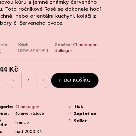
MAINE 'ALZIPRATU
ónovou kůru a jemné známky červeného
u. Toto ročníkové Rosé se dokonale hodí
chně, nebo orientální kuchyni, koláči z
bory či červeného ovoce.
dem
Kód:
Značka:
Champagne
)
DRW20194914
Bollinger
844 Kč
á
DO KOŠÍKU
:
Tisk
gorie
:
Champagne
vína
:
šumivé, růžové
Zeptat se
ě
Sdílet
Francie
odu
:
a
:
nad 2000 Kč