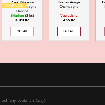
Rosé Millesime
Kvetna Auriga
P
CHAMPAGNE
2012, Champagne
Champagne
Henriot
Skladem
(3 ks)
Vyprodáno
3 011 Kč
465 Kč
DETAIL
DETAIL
 ochrany osobních údajů