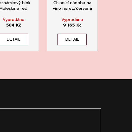
oznámkový blok
Chladící nádoba na
Moleskine red
víno nerez/červená
Vyprodáno
Vyprodáno
584 Kč
9 165 Kč
DETAIL
DETAIL