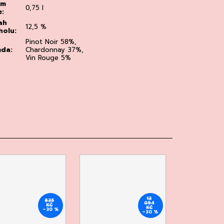
em
0,75 l
e
:
ah
12,5 %
holu
:
Pinot Noir 58%,
ůda
:
Chardonnay 37%,
Vin Rouge 5%
13
835
094
KČ
KČ
–30 %
–30 %