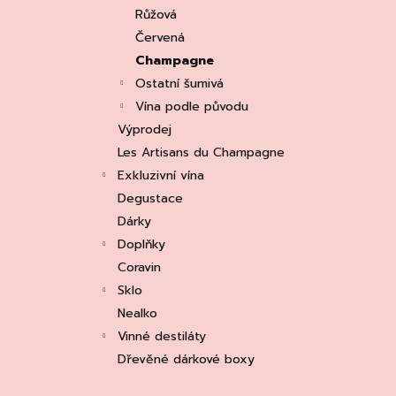
e
ASOLO PROSECCO SUPERIORE DOCG
Růžová
BRUT, MARTIGNAGO
l
Červená
253 Kč
Původně:
335 Kč
Champagne
Ostatní šumivá
Vína podle původu
Výprodej
Les Artisans du Champagne
Exkluzivní vína
Degustace
Dárky
Doplňky
Coravin
Sklo
Nealko
Vinné destiláty
Dřevěné dárkové boxy