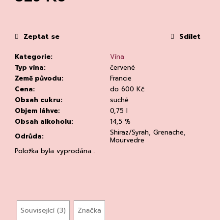
č
Měrná
u
cena:
j
e
Zeptat se
Sdílet
m
e
Kategorie
:
Vína
Typ vína
:
červené
Země původu
:
Francie
Cena
:
do 600 Kč
Obsah cukru
:
suché
Objem láhve
:
0,75 l
Obsah alkoholu
:
14,5 %
Shiraz/Syrah, Grenache,
CHLADÍCÍ
Odrůda
:
Mourvedre
TAŠKA
NA
Položka byla vyprodána…
VÍNO
PRO
BUSINNES
CLEAR
94
Kč
Související (3)
Značka
Původně: