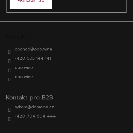
PŘIHLÁSIT SE
Kontakt
obchod
@
ooo.wine
+420 605 144 141
ooo.wine
ooo.wine
Kontakt pro B2B
sykora@domaine.cz
+420 704 604 444