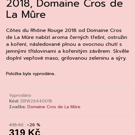
2018, Domaine Cros de
a
La Mûre
j
í
t
Côtes du Rhône Rouge 2018 od Domaine Cros
de La Mûre nabízí aroma černých třešní, ostružin
?
a koření, následované plnou a ovocnou chutí s
jemnými tříslovinami a kořenitým závěrem. Skvěle
doplní vepřové maso, grilovanou zeleninu a sýry.
HLEDAT
Položka byla vyprodána…
D
Vyprodáno
Kód:
DRW26440018
o
Značka:
Domaine Cros de La Mûre
p
o
r
435 Kč
–26 %
u
319 Kč