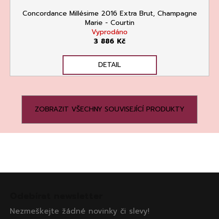
Concordance Millésime 2016 Extra Brut, Champagne
Marie - Courtin
Vyprodáno
3 886 Kč
DETAIL
ZOBRAZIT VŠECHNY SOUVISEJÍCÍ PRODUKTY
Z
á
Odebírat newsletter
p
Nezmeškejte žádné novinky či slevy!
a