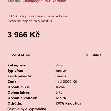
č
Značka:
Champagne Paul Déthune
u
j
SLEVA 5% při odběru 6 a více kusů
e
Sleva se započítá v košíku
m
e
3 966 Kč
Měrná
cena:
Zeptat se
Sdílet
Kategorie
:
Vína
CHLADÍCÍ
Typ vína
:
šumivé
TAŠKA
NA
Země původu
:
Francie
VÍNO
Cena
:
nad 2000 Kč
PRO
Obsah cukru
:
suché
BUSINNES
CLEAR
Objem láhve
:
0,75 l
Obsah alkoholu
:
12,5 %
94
Kč
Odrůda
:
100% Pinot Noir
Původně:
Položka byla vyprodána…