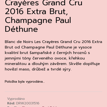
Crayères Grand Cru
a
2016 Extra Brut,
j
Champagne Paul
í
t
Déthune
?
Blanc de Noirs Les Crayères Grand Cru 2016 Extra
Brut od Champagne Paul Déthune je vysoce
kvalitní brut šampaňské z černých hroznů s
HLEDAT
jemnými tóny červeného ovoce, křehkou
mineralitou a dlouhým závěrem. Skvěle doplňuje
hovězí maso, drůbež a tvrdé sýry.
D
o
Položka byla vyprodána…
p
o
r
Vyprodáno
u
Kód:
DRW20031516