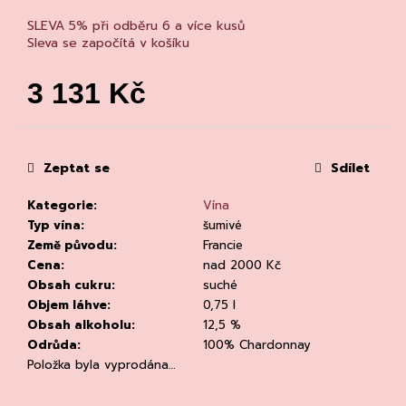
č
u
SLEVA 5% při odběru 6 a více kusů
j
Sleva se započítá v košíku
e
m
3 131 Kč
e
Měrná
cena:
Zeptat se
Sdílet
Kategorie
:
Vína
Typ vína
:
šumivé
DÁRKOVÁ
Země původu
:
Francie
TAŠKA
Cena
:
nad 2000 Kč
NA
Obsah cukru
:
suché
MAGNUM
Objem láhve
:
0,75 l
LÁHEV
ČERNÁ
Obsah alkoholu
:
12,5 %
MAT
Odrůda
:
100% Chardonnay
49
Položka byla vyprodána…
Kč
Původně: