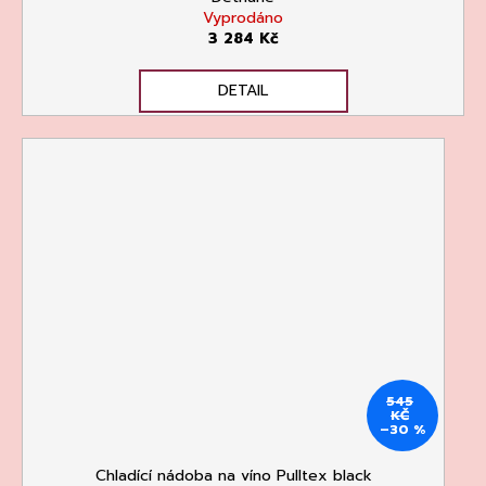
Vyprodáno
3 284 Kč
DETAIL
545
KČ
–30 %
Chladící nádoba na víno Pulltex black