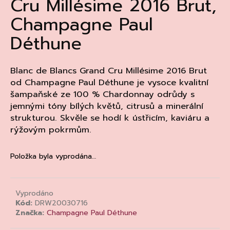
Cru Millésime 2016 Brut,
a
Champagne Paul
j
Déthune
í
t
?
Blanc de Blancs Grand Cru Millésime 2016 Brut
od Champagne Paul Déthune je vysoce kvalitní
šampaňské ze 100 % Chardonnay odrůdy s
jemnými tóny bílých květů, citrusů a minerální
strukturou. Skvěle se hodí k ústřicím, kaviáru a
HLEDAT
rýžovým pokrmům.
Položka byla vyprodána…
D
o
p
Vyprodáno
o
Kód:
DRW20030716
r
Značka:
Champagne Paul Déthune
u