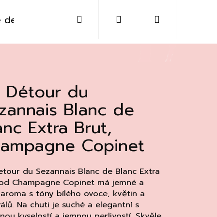
Hledat
Přihlášení
Nákupní
 destiláty
Sklo
Doplňky
Kontakt
košík
 Détour du
zannais Blanc de
anc Extra Brut,
ampagne Copinet
tour du Sezannais Blanc de Blanc Extra
 od Champagne Copinet má jemné a
 aroma s tóny bílého ovoce, květin a
Následující
álů. Na chuti je suché a elegantní s
nou kyselostí a jemnou perlivostí. Skvěle