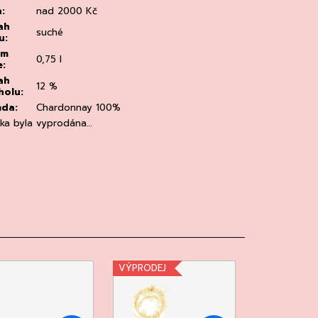
a
:
nad 2000 Kč
ah
suché
u
:
em
0,75 l
e
:
ah
12 %
holu
:
ůda
:
Chardonnay 100%
žka byla vyprodána…
VÝPRODEJ