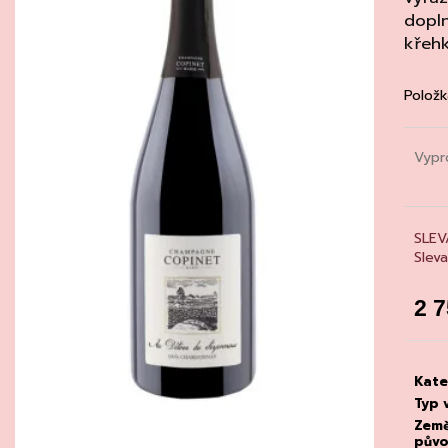
CHATELDON, VODA PERLIVÁ
DEGUSTACE DO
dopln
22.7.2026
111 Kč
křehk
1 500 Kč
Položk
Vypr
SLEV
Slev
2 
Měrn
cena
Kate
Typ 
Zem
pův