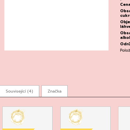
Cen
Obs
cukr
Obj
láhv
Obs
alko
Odr
Polo
Související (4)
Značka