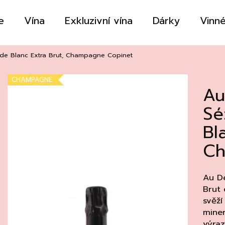
e
Vína
Exkluzivní vína
Dárky
Vinné
Co potřebujete najít?
de Blanc Extra Brut, Champagne Copinet
CHAMPAGNE
Au
HLEDAT
Sé
Bl
Doporučujeme
Ch
Au De
Brut
svěží
miner
výraz