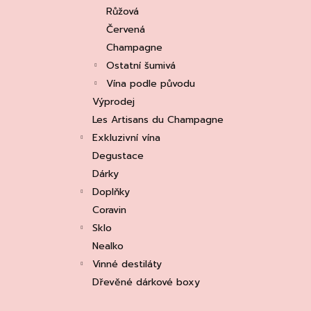
e
ASOLO PROSECCO SUPERIORE DOCG
Růžová
BRUT, MARTIGNAGO
l
Červená
253 Kč
Původně:
335 Kč
Champagne
Ostatní šumivá
Vína podle původu
Výprodej
Les Artisans du Champagne
Exkluzivní vína
Degustace
Dárky
Doplňky
Coravin
Sklo
Nealko
Vinné destiláty
Dřevěné dárkové boxy