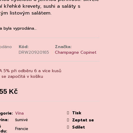
MAINE 'ALZIPRATU
í křehké krevety, sushi a saláty s
ým listovým salátem.
a byla vyprodána…
odáno
Kód:
Značka:
DRW20920165
Champagne Copinet
A 5% při odběru 6 a více kusů
a se započítá v košíku
755 Kč
á
:
Tisk
gorie
:
Vína
vína
:
šumivé
Zeptat se
ě
Sdílet
Francie
odu
: