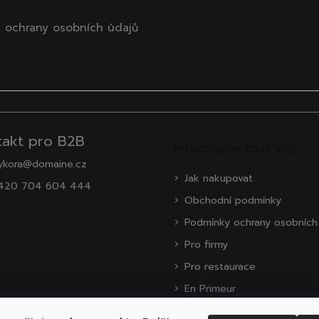
 ochrany osobních údajů
takt pro B2B
Informace pro vás
ykora@domaine.cz
Jak nakupovat
420 704 604 444
Obchodní podmínky
Podmínky ochrany osobních
Pro firmy
Pro restaurace
En Primeur
O nás