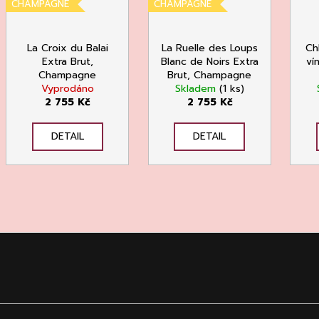
CHAMPAGNE
CHAMPAGNE
La Croix du Balai
La Ruelle des Loups
Ch
Extra Brut,
Blanc de Noirs Extra
ví
Champagne
Brut, Champagne
Vyprodáno
Copinet
Skladem
Copinet
(1 ks)
2 755 Kč
2 755 Kč
DETAIL
DETAIL