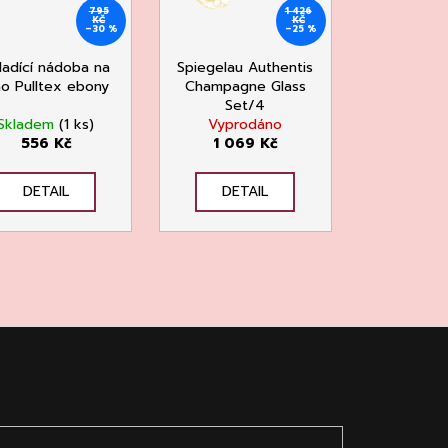
795
1 426
KČ
KČ
–30 %
–25 %
ladící nádoba na
Spiegelau Authentis
no Pulltex ebony
Champagne Glass
Set/4
Skladem
(1 ks)
Vyprodáno
556 Kč
1 069 Kč
DETAIL
DETAIL