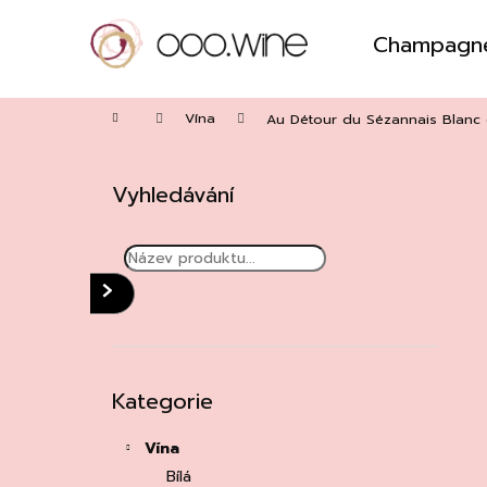
Přejít
na
Champagn
obsah
Zpět
do
Domů
obchodu
Vína
Au Détour du Sézannais Blanc 
P
o
Vyhledávání
s
t
r
a
HLEDAT
n
n
í
Přeskočit
Kategorie
kategorie
p
a
Vína
n
Bílá