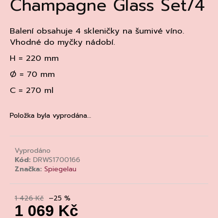
Champagne Glass Set/4
a
j
Balení obsahuje 4 skleničky na šumivé víno.
í
Vhodné do myčky nádobí.
t
H = 220 mm
?
Ø = 70 mm
C = 270 ml
HLEDAT
Položka byla vyprodána…
Vyprodáno
D
Kód:
DRWS1700166
o
Značka:
Spiegelau
p
o
r
1 426 Kč
–25 %
1 069 Kč
u