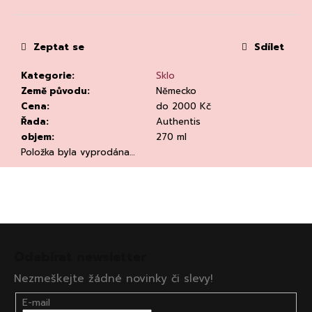
č
Měrná
u
cena:
j
e
Zeptat se
Sdílet
m
Kategorie
:
Sklo
e
Země původu
:
Německo
Cena
:
do 2000 Kč
Řada
:
Authentis
objem
:
270 ml
Položka byla vyprodána…
RIESLING
DRY
2023,
WEINGUT
Z
DR.
á
LOOSEN
Odebírat newsletter
DR.
p
LOOSEN
Nezmeškejte žádné novinky či slevy!
a
292
t
Kč
E-mail