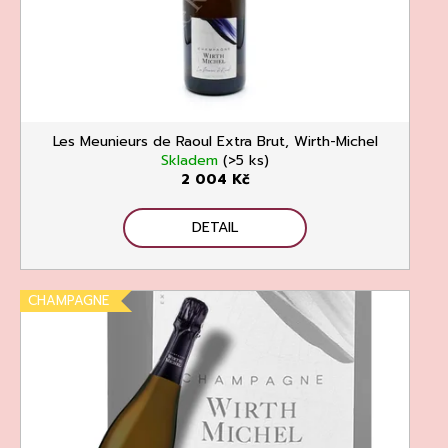
o
t
a
d
ů
j
u
í
k
t
t
?
Les Meunieurs de Raoul Extra Brut, Wirth-Michel
ů
Skladem
(>5 ks)
2 004 Kč
DETAIL
HLEDAT
CHAMPAGNE
D
o
p
o
r
u