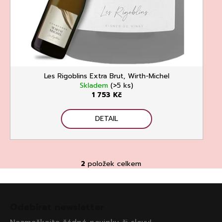
č
u
j
e
m
e
Les Rigoblins Extra Brut, Wirth-Michel
Skladem
(>5 ks)
1 753 Kč
DETAIL
ASOLO
PROSECCO
SUPERIORE
DOCG
2
položek celkem
O
BRUT,
MARTIGNAGO
v
Z
l
253
Kč
á
á
Odebírat newsletter
Původně:
d
p
335