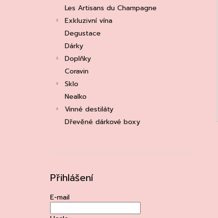
e
ASOLO PROSECCO SUPERIORE DOCG
Les Artisans du Champagne
BRUT, MARTIGNAGO
l
Exkluzivní vína
253 Kč
Původně:
335 Kč
Degustace
Dárky
Doplňky
Coravin
Sklo
Nealko
Vinné destiláty
Dřevěné dárkové boxy
Přihlášení
E-mail