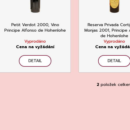
p
CHATELDON, VODA PERLIVÁ
DEGUSTACE DO
d
22.7.2026
r
111 Kč
u
1 500 Kč
o
k
d
Petit Verdot 2000, Vino
Reserva Privada Corti
t
Principe Alfonso de Hohenlohe
Monjas 2001, Principe 
u
ů
de Hohenlohe
k
Vyprodáno
Vyprodáno
t
Cena na vyžádání
Cena na vyžádá
ů
DETAIL
DETAIL
2
položek celke
O
v
l
á
d
a
c