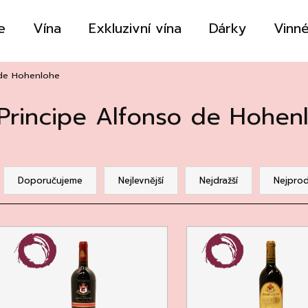
e
Vína
Exkluzivní vína
Dárky
Vinné
Co potřebujete najít?
 de Hohenlohe
Principe Alfonso de Hohen
HLEDAT
Ř
a
Doporučujeme
Nejlevnější
Nejdražší
Nejprod
Doporučujeme
z
e
V
n
ý
p
p
r
s
o