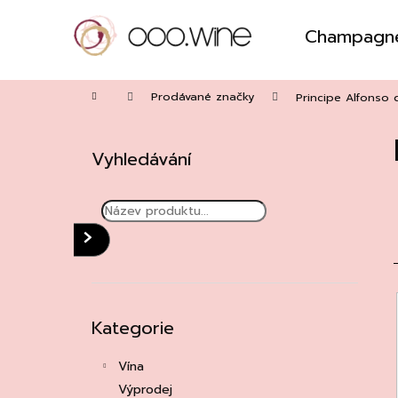
Přejít
na
Champagn
obsah
Zpět
do
Domů
obchodu
Prodávané značky
Principe Alfonso
P
o
Vyhledávání
s
t
r
a
HLEDAT
n
n
í
Přeskočit
í
Kategorie
kategorie
p
a
i
Vína
n
Výprodej