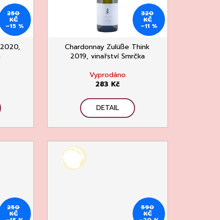
250
320
KČ
KČ
–15 %
–11 %
 2020,
Chardonnay Zulüße Think
a
2019, vinařství Smrčka
Vyprodáno
283 Kč
DETAIL
250
590
KČ
KČ
–15 %
–20 %