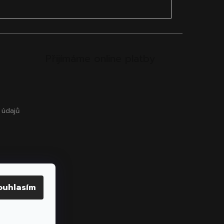
Přijímáme online platby
 údajů
ouhlasím