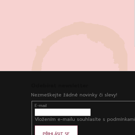
Z
á
Odebírat newsletter
p
Nezmeškejte žádné novinky či slevy!
a
t
E-mail
í
Vložením e-mailu souhlasíte s
podmínkami
PŘIHLÁSIT SE