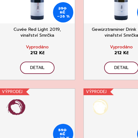
o
p
290
d
r
KČ
–26 %
u
o
k
d
Cuvée Red Light 2019,
Gewürztraminer Drink
t
vinařství Smrčka
vinařství Smrčk
u
ů
k
Vyprodáno
Vyprodáno
t
212 Kč
212 Kč
ů
DETAIL
DETAIL
VÝPRODEJ
VÝPRODEJ
590
KČ
–20 %