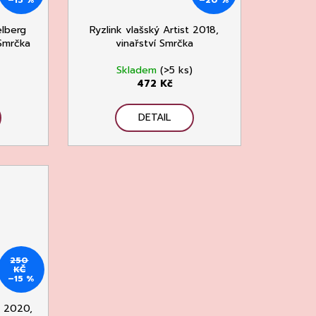
elberg
Ryzlink vlašský Artist 2018,
 Smrčka
vinařství Smrčka
Skladem
(>5 ks)
472 Kč
DETAIL
250
KČ
–15 %
k 2020,