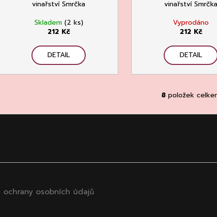
vinařství Smrčka
vinařství Smrčk
Skladem
(2 ks)
Vyprodáno
212 Kč
212 Kč
DETAIL
DETAIL
8
položek celke
O
v
l
á
d
a
c
í
p
 ochrany osobních údajů
r
v
k