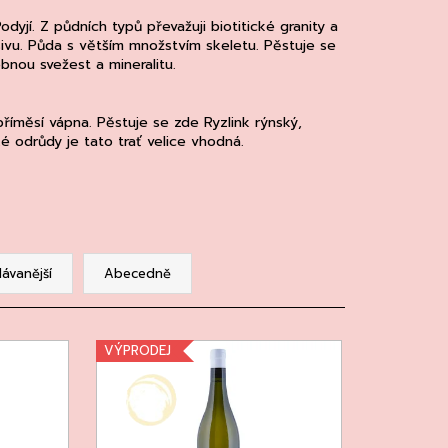
MAINE 'ALZIPRATU
odyjí. Z půdních typů převažuji biotitické granity a
ivu. Půda s větším množstvím skeletu. Pěstuje se
bnou svežest a mineralitu.
 příměsí vápna. Pěstuje se zde Ryzlink rýnský,
é odrůdy je tato trať velice vhodná.
ávanější
Abecedně
VÝPRODEJ