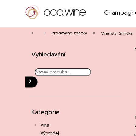
Přejít
na
Champagn
obsah
Zpět
do
Domů
obchodu
Prodávané značky
Vinařství Smrčka
P
o
Vyhledávání
s
t
r
a
HLEDAT
n
n
í
Přeskočit
Kategorie
kategorie
p
a
Vína
n
Výprodej