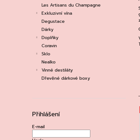
e
ASOLO PROSECCO SUPERIORE DOCG
Les Artisans du Champagne
BRUT, MARTIGNAGO
l
Exkluzivní vína
253 Kč
Původně:
335 Kč
Degustace
Dárky
Doplňky
Coravin
Sklo
Nealko
Vinné destiláty
Dřevěné dárkové boxy
Přihlášení
í
E-mail
i