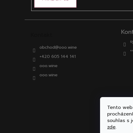
Kon
Kontakt
s
obchod
@
ooo.wine
+
+420 605 144 141
ooo.wine
ooo.wine
Tento web 
procházen
souhlas s j
zde
.