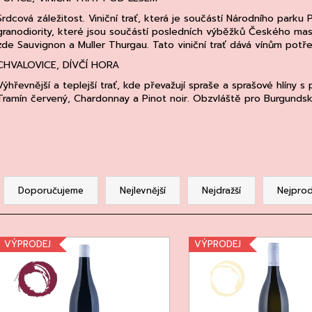
CHATELDON, VODA PERLIVÁ
DEGUSTACE DO
22.7.2026
Srdcová záležitost. Viniční trať, která je součástí Národního parku P
111 Kč
granodiority, které jsou součástí posledních výběžků Českého mas
1 500 Kč
zde Sauvignon a Muller Thurgau. Tato viniční trať dává vínům potře
CHVALOVICE, DÍVČÍ HORA
Výhřevnější a teplejší trať, kde převažují spraše a sprašové hlíny s
Tramín červený, Chardonnay a Pinot noir. Obzvláště pro Burgundsk
Ř
a
Doporučujeme
Nejlevnější
Nejdražší
Nejprod
z
e
V
n
VÝPRODEJ
VÝPRODEJ
ý
p
p
r
s