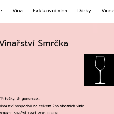
e
Vína
Exkluzivní vína
Dárky
Vinné
Co potřebujete najít?
Vinařství Smrčka
HLEDAT
Doporučujeme
Tři tečky, tři generace...
Vinařství hospodaří na celkem 2ha vlastních vinic.
POPICE, VINIČNÍ TRAŤ POD LESEM