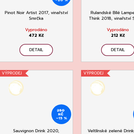
Pinot Noir Artist 2017, vinařství
Rulandské Bílé Lamp
Smrčka
Think 2018, vinařství
Vyprodáno
Vyprodáno
472 Kč
212 Kč
DETAIL
DETAIL
VÝPRODEJ
VÝPRODEJ
250
KČ
–15 %
Sauvignon Drink 2020,
Veltlínské zelené Drin