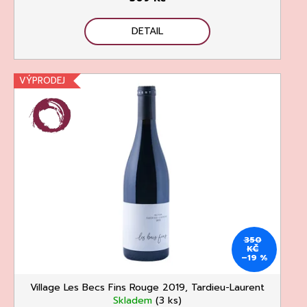
č
u
j
DETAIL
e
m
e
VÝPRODEJ
PROSECCO
DOC
EXTRA-
DRY,
CANTINE
350
TORRESELLA
KČ
–19 %
255
Kč
Village Les Becs Fins Rouge 2019, Tardieu-Laurent
Skladem
(3 ks)