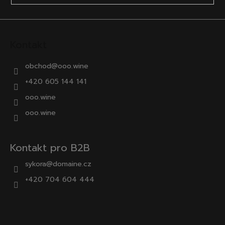
ý
p
i
s
Kontakt
u
obchod
@
ooo.wine
+420 605 144 141
ooo.wine
ooo.wine
Kontakt pro B2B
sykora@domaine.cz
+420 704 604 444