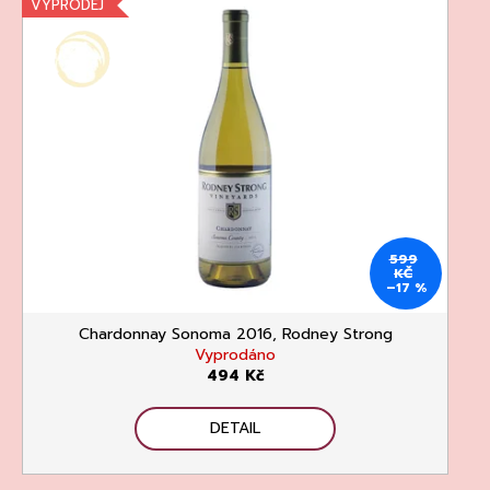
č
VÝPRODEJ
u
j
e
m
e
599
KČ
–17 %
RIESLING
DRY
2023,
Chardonnay Sonoma 2016, Rodney Strong
WEINGUT
Vyprodáno
DR.
494 Kč
LOOSEN
DR.
LOOSEN
DETAIL
292
Kč