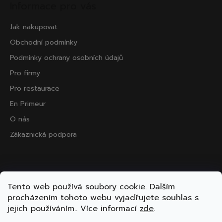
Informace pro vás
Jak nakupovat
Obchodní podmínky
Podmínky ochrany osobních údajů
Pro firmy
Pro restaurace
En Primeur
O nás
Zákaznická podpora
Přijímáme online platby
Tento web používá soubory cookie. Dalším
procházením tohoto webu vyjadřujete souhlas s
jejich používáním.. Více informací
zde
.