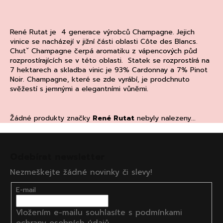
a
j
René Rutat je 4 generace výrobců Champagne. Jejich
í
vinice se nacházejí v jižní části oblasti
Côte des Blancs.
t
Chutˇ Champagne čerpá aromatiku z vápencových půd
rozprostírajících se v této oblasti. Statek se rozprostírá na
?
7 hektarech a skladba vinic je 93% Cardonnay a 7% Pinot
Noir. Champagne, které se zde vyrábí, je prodchnuto
svěžestí s jemnými a elegantními vůněmi.
HLEDAT
Žádné produkty značky
René Rutat
nebyly nalezeny...
Z
á
Odebírat newsletter
D
p
o
Nezmeškejte žádné novinky či slevy!
a
p
t
E-mail
o
í
r
Vložením e-mailu souhlasíte s
podmínkami
u
ochrany osobních údajů