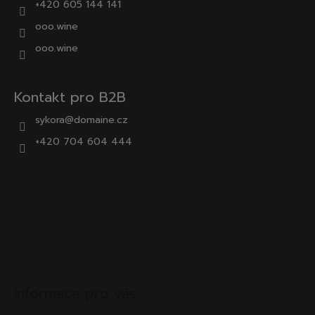
135
+420 605 144 141
Kč
ooo.wine
ooo.wine
Kontakt pro B2B
sykora@domaine.cz
+420 704 604 444
Informace pro vás