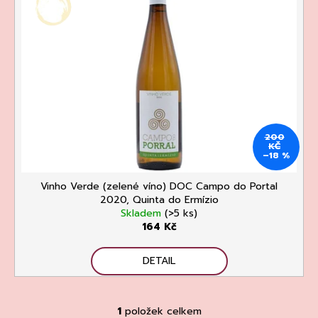
p
r
a
i
o
j
s
d
í
p
u
t
r
k
?
o
t
d
ů
u
200
KČ
k
–18 %
HLEDAT
t
Vinho Verde (zelené víno) DOC Campo do Portal
ů
2020, Quinta do Ermízio
Skladem
(>5 ks)
D
164 Kč
o
p
DETAIL
o
r
u
1
položek celkem