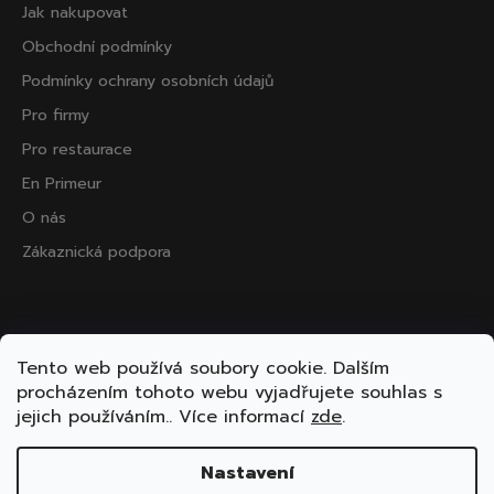
Jak nakupovat
Obchodní podmínky
Podmínky ochrany osobních údajů
Pro firmy
Pro restaurace
En Primeur
O nás
Zákaznická podpora
Přijímáme online platby
Tento web používá soubory cookie. Dalším
procházením tohoto webu vyjadřujete souhlas s
jejich používáním.. Více informací
zde
.
Nastavení
Vytvořil Shoptet