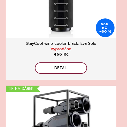
č
u
j
e
666
m
KČ
e
–30 %
StayCool wine cooler black, Eva Solo
Vyprodáno
466 Kč
DETAIL
CHATELDON,
VODA
PERLIVÁ
TIP NA DÁREK
111
Kč