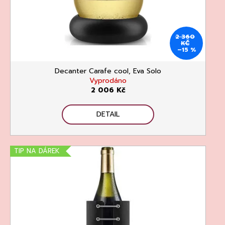
o
t
a
d
ů
j
u
í
2 360
KČ
k
t
–15 %
t
?
Decanter Carafe cool, Eva Solo
ů
Vyprodáno
2 006 Kč
DETAIL
HLEDAT
TIP NA DÁREK
D
o
p
o
r
u