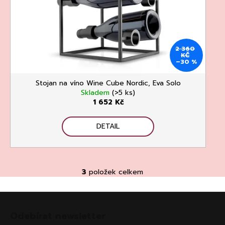
2 360
KČ
–30 %
Stojan na víno Wine Cube Nordic, Eva Solo
Skladem
(>5 ks)
1 652 Kč
DETAIL
3
položek celkem
O
v
Z
l
á
á
Odebírat newsletter
d
p