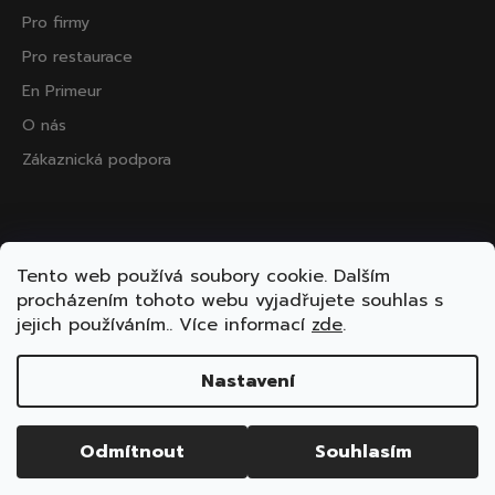
Pro firmy
Pro restaurace
En Primeur
O nás
Zákaznická podpora
Přijímáme online platby
Tento web používá soubory cookie. Dalším
procházením tohoto webu vyjadřujete souhlas s
jejich používáním.. Více informací
zde
.
Nastavení
Vytvořil Shoptet
Copyright 2026
ooo.wine
. Všechna práva vyhrazena.
Odmítnout
Souhlasím
Upravit nastavení cookies