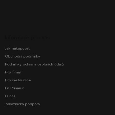
č
u
j
e
m
e
Informace pro vás
Jak nakupovat
Obchodní podmínky
Podmínky ochrany osobních údajů
CHATELDON,
Pro firmy
VODA
PERLIVÁ
Pro restaurace
111
En Primeur
Kč
O nás
Zákaznická podpora