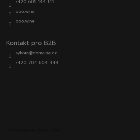
+420 605 144 141
ooo.wine
ooo.wine
Kontakt pro B2B
sykora@domaine.cz
+420 704 604 444
Informace pro vás