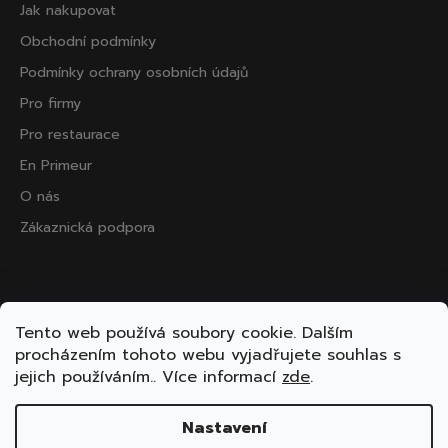
Jak nakupovat
Obchodní podmínky
Podmínky ochrany osobních údajů
Pro firmy
Pro restaurace
En Primeur
O nás
Zákaznická podpora
Přijímáme online platby
Tento web používá soubory cookie. Dalším
procházením tohoto webu vyjadřujete souhlas s
jejich používáním.. Více informací
zde
.
Nastavení
Vytvořil Shoptet