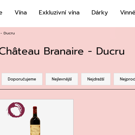
e
Vína
Exkluzivní vína
Dárky
Vinné
Co potřebujete najít?
 - Ducru
Château Branaire - Ducru
HLEDAT
Ř
a
Doporučujeme
Nejlevnější
Nejdražší
Nejprod
Doporučujeme
z
e
V
n
ý
p
p
r
s
o