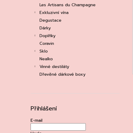
e
ASOLO PROSECCO SUPERIORE DOCG
Les Artisans du Champagne
BRUT, MARTIGNAGO
l
Exkluzivní vína
253 Kč
Původně:
335 Kč
Degustace
Dárky
Doplňky
Coravin
Sklo
Nealko
Vinné destiláty
Dřevěné dárkové boxy
Přihlášení
E-mail