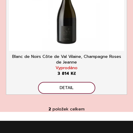
č
u
j
e
m
e
Blanc de Noirs Côte de Val Vilaine, Champagne Roses
de Jeanne
Vyprodáno
3 814 Kč
KVETNA
AURIGA
DETAIL
PINOT
NOIR/NEBBIOLO
502
Kč
2
položek celkem
O
Původně:
v
670
Z
l
Kč
á
á