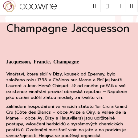
Přejít
Hledat
Nákup
M
Přihlášení
na
obsah
Zpět
košík
Champagne Jacquesson
C
o
p
o
Jacquesson, Francie, Champagne
t
ř
Vinařství, které sídlí v Dizy, kousek od Epernay, bylo
e
založeno roku 1798 v Châlons-sur-Marne a řídí jej bratři
Laurent a Jean-Hervé Chiquet. Již od raného počátku své
b
existence vinařství provází obrovská reputaci – Napoleon
u
jako uznání udělil zlatou medaily za kvalitu vín.
j
Základem hospodaření ve vinicích statutu 1er Cru a Grand
e
Cru (Côte des Blancs – obce Avize a Oiry, a Vallée de la
Marne – obce Aÿ, Dizy a Hautvillers) jsou udržitelné
t
postupy, vyloučení herbicidů a systémových chemických
e
postřiků. Ozelenění meziřadí vinic na jaře a na podzim je
n
samozřejmostí. Hnojiva se používají organická.