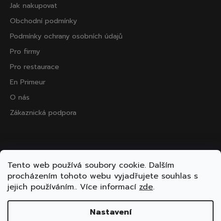
Jak nakupovat
Obchodní podmínky
Podmínky ochrany osobních údajů
Pro firmy
Pro restaurace
En Primeur
O nás
Zákaznická podpora
Přijímáme online platby
Tento web používá soubory cookie. Dalším
procházením tohoto webu vyjadřujete souhlas s
jejich používáním.. Více informací
zde
.
Nastavení
Vytvořil Shoptet