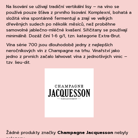
a
Na lisování se užívají tradiční vertikální lisy – na víno se
používá pouze šťáva z prvního lisování. Komplexní, bohatá a
j
složitá vína spontánně fermentují a zrají ve velkých
í
dřevěných sudech po několik měsíců, než proběhne
t
samovolné jablečno-mléčné kvašení. Siřičitany se používají
minimálně. Dozáž činí 1-6 g/l, tzn. kategorie Extra-Brut.
?
Vína série 700 jsou dlouhodobě jedny z nejlepších
neročníkových vín z Champagne na trhu. Vinařství jako
jedno z prvních začalo lahvovat vína z jednotlivých vinic –
tzv. lieu-dit.
HLEDAT
D
o
p
o
r
u
Žádné produkty značky
Champagne Jacquesson
nebyly